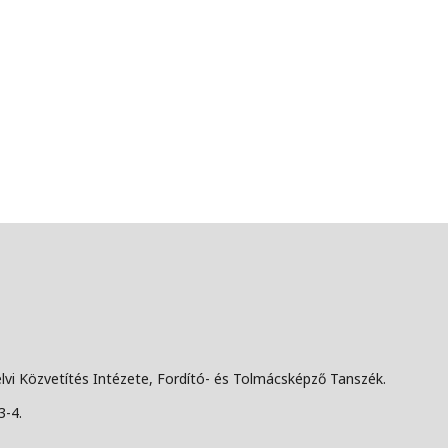
lvi Közvetítés Intézete, Fordító- és Tolmácsképző Tanszék.
3-4.