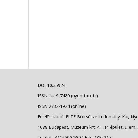
DOI 10.35924
ISSN 1419-7480 (nyomtatott)
ISSN 2732-1924 (online)
Felelős kiadó: ELTE Bölcsészettudományi Kar, Nye
1088 Budapest, Múzeum krt. 4., „F” épület, I. em. 
Telefon: 4116500/5894 Fax: 4855217