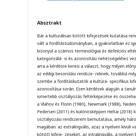
Absztrakt
Bár a kulturálisan kötött kifejezések kutatása rendk
vált a fordítástudományban, a gyakorlatban ez i
bizonyul a számos terminológiai és definíciós elt
kategorizálá- si és azonosítási nehézségekhez v
arra a kérdésre keresi a választ, hogy milyen előn
az eddigi besorolási rendsze- reknek, továbbá mil
szembe a fordításkutatók a kultúra- specifikus kife
azonosítása során. Ezen kérdések alapján a tanulm
ismertebb osztályozás feltérképezése és összehas
a Vlahov és Florin (1980), Newmark (1988), Neder
Pedersen (2011) és különösképpen Heltai (2018) kla
osztályozási rendszerem bemutatása, amely háro
magában: az extralingvális, azaz a nyelven kívüli va
kötött kifeje- zéseket, az intralingvális, a nyelven be