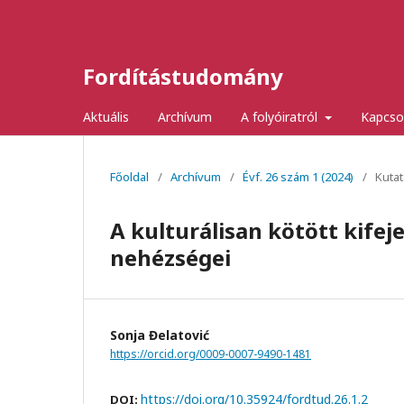
Fordítástudomány
Aktuális
Archívum
A folyóiratról
Kapcso
Főoldal
/
Archívum
/
Évf. 26 szám 1 (2024)
/
Kuta
A kulturálisan kötött kifej
nehézségei
Sonja Ɖelatović
https://orcid.org/0009-0007-9490-1481
https://doi.org/10.35924/fordtud.26.1.2
DOI: