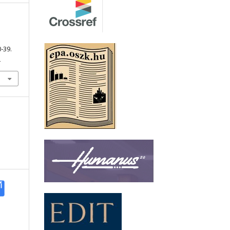
i
0-39.
2