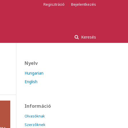
Regisztráció
Bejelentkezés
Keresés
Nyelv
Hungarian
English
Információ
Olvasóknak
Szerzőknek