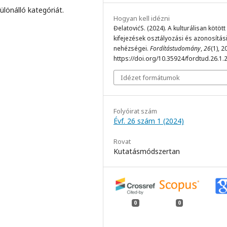
̈nálló kategóriát.
Hogyan kell idézni
ƉelatovićS. (2024). A kulturálisan kötött
kifejezések osztályozási és azonosítás
nehézségei.
Fordítástudomány
,
26
(1), 2
https://doi.org/10.35924/fordtud.26.1.
Idézet formátumok
Folyóirat szám
Évf. 26 szám 1 (2024)
Rovat
Kutatásmódszertan
0
0