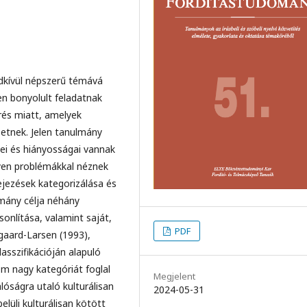
ívül népszerű témává
gen bonyolult feladatnak
érés miatt, amelyek
ezetnek. Jelen tanulmány
yei és hiányosságai vannak
yen problémákkal néznek
jezések kategorizálása és
ány célja néhány
onlítása, valamint saját,
PDF
gaard-Larsen (1993),
sszifikációján alapuló
m nagy kategóriát foglal
Megjelent
lóságra utaló kulturálisan
2024-05-31
lüli kulturálisan kötött