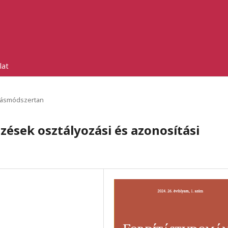
lat
tásmódszertan
ezések osztályozási és azonosítási