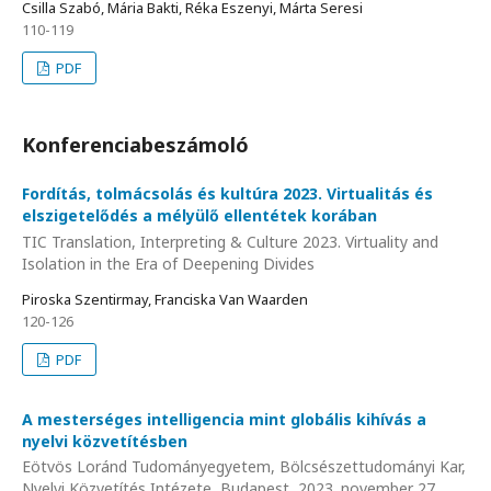
Csilla Szabó, Mária Bakti, Réka Eszenyi, Márta Seresi
110-119
PDF
Konferenciabeszámoló
Fordítás, tolmácsolás és kultúra 2023. Virtualitás és
elszigetelődés a mélyülő ellentétek korában
TIC Translation, Interpreting & Culture 2023. Virtuality and
Isolation in the Era of Deepening Divides
Piroska Szentirmay, Franciska Van Waarden
120-126
PDF
A mesterséges intelligencia mint globális kihívás a
nyelvi közvetítésben
Eötvös Loránd Tudományegyetem, Bölcsészettudományi Kar,
Nyelvi Közvetítés Intézete, Budapest, 2023. november 27.