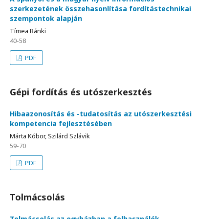
szerkezetének összehasonlítása fordítástechnikai
szempontok alapján
Tímea Bánki
40-58
PDF
Gépi fordítás és utószerkesztés
Hibaazonosítás és -tudatosítás az utószerkesztési
kompetencia fejlesztésében
Márta Kóbor, Szilárd Szlávik
59-70
PDF
Tolmácsolás
Tolmácsolás az egyházban a felhasználók