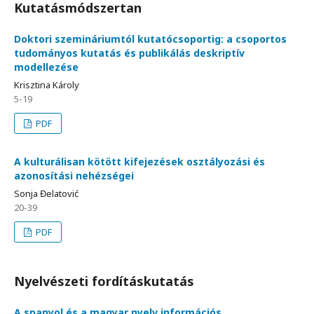
Kutatásmódszertan
Doktori szemináriumtól kutatócsoportig: a csoportos
tudományos kutatás és publikálás deskriptív
modellezése
Krisztina Károly
5-19
PDF
A kulturálisan kötött kifejezések osztályozási és
azonosítási nehézségei
Sonja Ɖelatović
20-39
PDF
Nyelvészeti fordításkutatás
A spanyol és a magyar nyelv információs