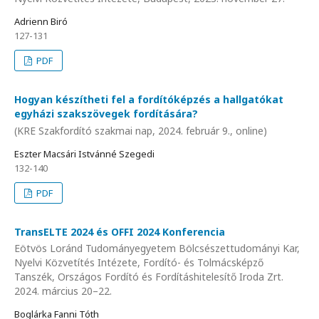
Adrienn Biró
127-131
PDF
Hogyan készítheti fel a fordítóképzés a hallgatókat
egyházi szakszövegek fordítására?
(KRE Szakfordító szakmai nap, 2024. február 9., online)
Eszter Macsári Istvánné Szegedi
132-140
PDF
TransELTE 2024 és OFFI 2024 Konferencia
Eötvös Loránd Tudományegyetem Bölcsészettudományi Kar,
Nyelvi Közvetítés Intézete, Fordító- és Tolmácsképző
Tanszék, Országos Fordító és Fordításhitelesítő Iroda Zrt.
2024. március 20–22.
Boglárka Fanni Tóth