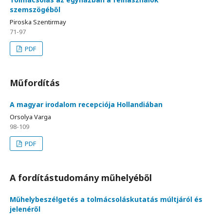
szemszögéből
Piroska Szentirmay
71-97
PDF
Műfordítás
A magyar irodalom recepciója Hollandiában
Orsolya Varga
98-109
PDF
A fordítástudomány műhelyéből
Műhelybeszélgetés a tolmácsoláskutatás múltjáról és
jelenéről