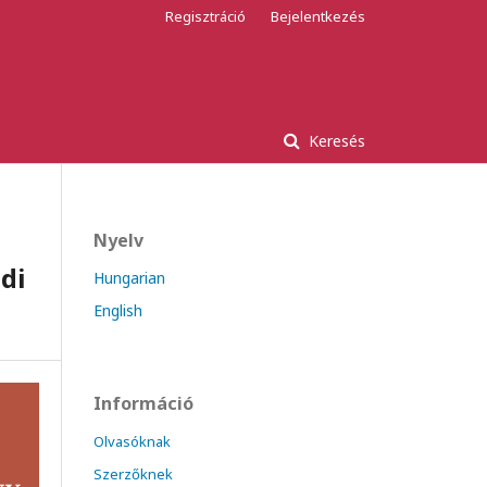
Regisztráció
Bejelentkezés
Keresés
Nyelv
di
Hungarian
English
Információ
Olvasóknak
Szerzőknek