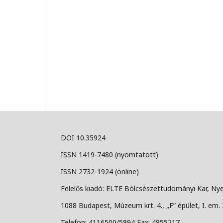
DOI 10.35924
ISSN 1419-7480 (nyomtatott)
ISSN 2732-1924 (online)
Felelős kiadó: ELTE Bölcsészettudományi Kar, Nye
1088 Budapest, Múzeum krt. 4., „F” épület, I. em. 
Telefon: 4116500/5894 Fax: 4855217