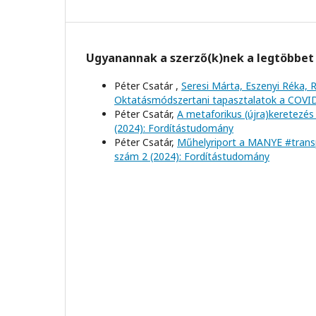
Ugyanannak a szerző(k)nek a legtöbbet 
Péter Csatár ,
Seresi Márta, Eszenyi Réka, R
Oktatásmódszertani tapasztalatok a COVI
Péter Csatár,
A metaforikus (újra)keretezés
(2024): Fordítástudomány
Péter Csatár,
Műhelyriport a MANYE #trans
szám 2 (2024): Fordítástudomány