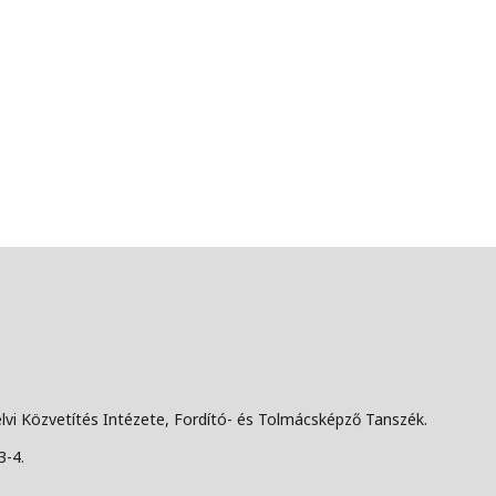
lvi Közvetítés Intézete, Fordító- és Tolmácsképző Tanszék.
3-4.