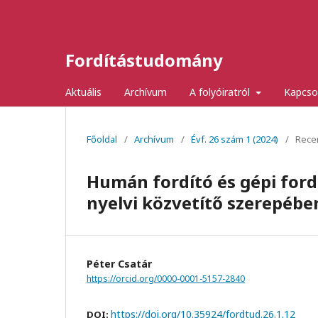
Fordítástudomány
Aktuális
Archívum
A folyóiratról
Kapcso
Főoldal
/
Archívum
/
Évf. 26 szám 1 (2024)
/
Rece
Humán fordító és gépi fordí
nyelvi közvetítő szerepébe
Péter Csatár
https://orcid.org/0000-0001-5157-2840
https://doi.org/10.35924/fordtud.26.1.12
DOI: