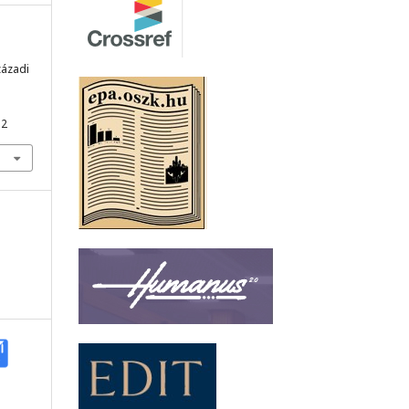
zázadi
12