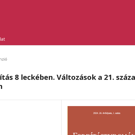
lat
nzió
tás 8 leckében. Változások a 21. száza
n