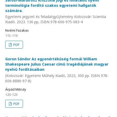
Sárosi-Márdirosz Krisztina Jogi és hivatalos nyelvi
terminológia fordító szakos egyetemi hallgatók
számára.
Egyetemi jegyzet és feladatgyűjtemény Kolozsvár: Scientia
Kiadó. 2023. 136 pp, ISBN 978-606-975-083-4
Noémi Fazakas
115-119
PDF
Goron Sándor Az egyenértékűség formái William
Shakespeare Julius Caesar című tragédiájának magyar
nyelvű fordításaiban
(Kolozsvár: Egyetemi Műhely Kiadó, 2023, 300 pp. ISBN 978-
606-8886-97-8)
Árpád Mitruly
120-123
PDF