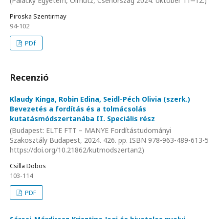
(Palacký Egyetem, Olmütz, Csehország 2024. október 11‒12.)
Piroska Szentirmay
94-102
PDf
Recenzió
Klaudy Kinga, Robin Edina, Seidl-Péch Olivia (szerk.)
Bevezetés a fordítás és a tolmácsolás
kutatásmódszertanába II. Speciális rész
(Budapest: ELTE FTT – MANYE Fordítástudományi
Szakosztály Budapest, 2024. 426. pp. ISBN 978-963-489-613-5
https://doi.org/10.21862/kutmodszertan2)
Csilla Dobos
103-114
PDF