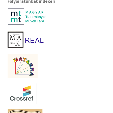
Folyóiratunkat indexeli