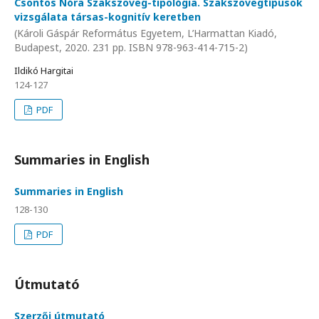
Csontos Nóra Szakszöveg-tipológia. Szakszövegtípusok
vizsgálata társas-kognitív keretben
(Károli Gáspár Református Egyetem, L’Harmattan Kiadó,
Budapest, 2020. 231 pp. ISBN 978-963-414-715-2)
Ildikó Hargitai
124-127
PDF
Summaries in English
Summaries in English
128-130
PDF
Útmutató
Szerzői útmutató