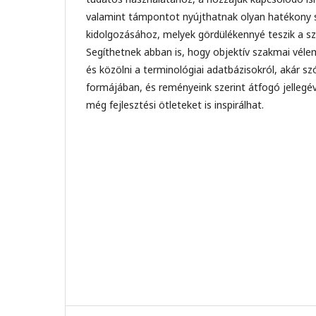
valamint támpontot nyújthatnak olyan hatékony s
kidolgozásához, melyek gördülékennyé teszik a 
Segíthetnek abban is, hogy objektív szakmai vélem
és közölni a terminológiai adatbázisokról, akár szo
formájában, és reményeink szerint átfogó jelle
még fejlesztési ötleteket is inspirálhat.