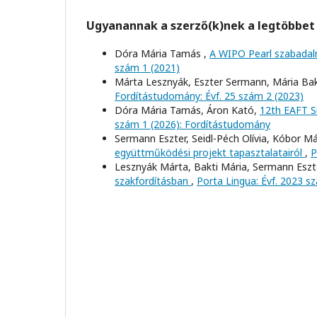
Ugyanannak a szerző(k)nek a legtöbbet 
Dóra Mária Tamás ,
A WIPO Pearl szabadal
szám 1 (2021)
Márta Lesznyák, Eszter Sermann, Mária Bak
Fordítástudomány: Évf. 25 szám 2 (2023)
Dóra Mária Tamás, Áron Kató,
12th EAFT S
szám 1 (2026): Fordítástudomány
Sermann Eszter, Seidl-Péch Olívia, Kóbor M
együttműködési projekt tapasztalatairól
,
P
Lesznyák Márta, Bakti Mária, Sermann Eszt
szakfordításban
,
Porta Lingua: Évf. 2023 s