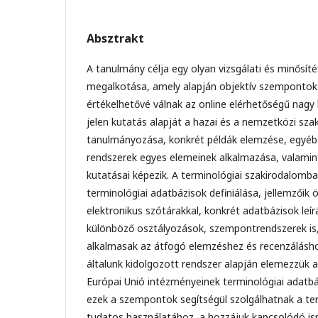
Absztrakt
A tanulmány célja egy olyan vizsgálati és minősi
megalkotása, amely alapján objektív szempontok sz
értékelhetővé válnak az online elérhetőségű nag
jelen kutatás alapját a hazai és a nemzetközi sz
tanulmányozása, konkrét példák elemzése, egyéb
rendszerek egyes elemeinek alkalmazása, valamint 
kutatásai képezik. A terminológiai szakirodalomban
terminológiai adatbázisok definiálása, jellemzőik 
elektronikus szótárakkal, konkrét adatbázisok leír
különböző osztályozások, szempontrendszerek
alkalmasak az átfogó elemzéshez és recenzálás
általunk kidolgozott rendszer alapján elemezzük a
Európai Unió intézményeinek terminológiai adatbázi
ezek a szempontok segítségül szolgálhatnak a te
tudatos használatához, a hozzájuk kapcsolódó ism