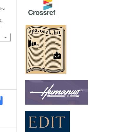
ési
2).
4