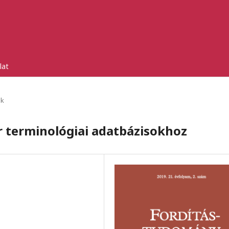
lat
ek
 terminológiai adatbázisokhoz