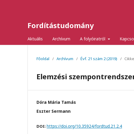
Fordítástudomány
Aktuális
Archívum
A folyóiratról
Kapcso
Főoldal
/
Archívum
/
Évf. 21 szám 2 (2019)
/
Cikk
Elemzési szempontrendszer
Dóra Mária Tamás
Eszter Sermann
https://doi.org/10.35924/fordtud.21.2.4
DOI: