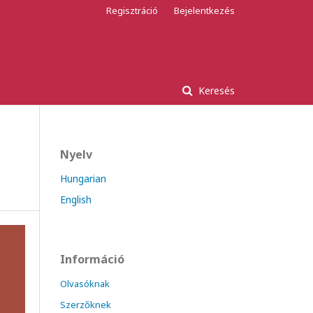
Regisztráció
Bejelentkezés
Keresés
Nyelv
Hungarian
English
Információ
Olvasóknak
Szerzőknek