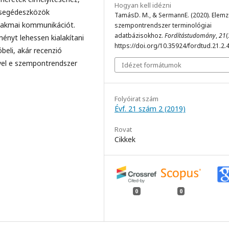
Hogyan kell idézni
egédeszközök
TamásD. M., & SermannE. (2020). Elemz
szakmai kommunikációt.
szempontrendszer terminológiai
adatbázisokhoz.
Fordítástudomány
,
21
(
ényt lehessen kialakítani
https://doi.org/10.35924/fordtud.21.2.
́beli, akár recenzió
gével e szempontrendszer
Idézet formátumok
Folyóirat szám
Évf. 21 szám 2 (2019)
Rovat
Cikkek
0
0