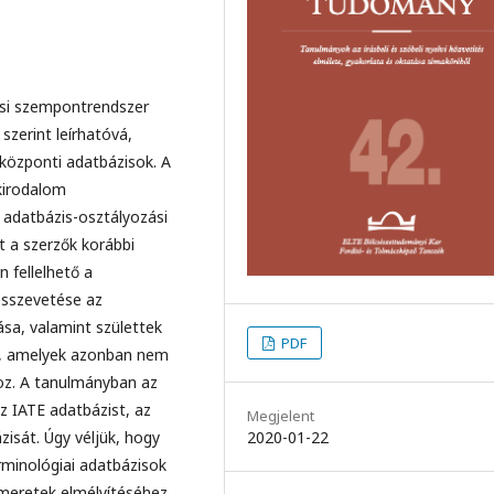
́tési szempontrendszer
erint leírhatóvá,
y központi adatbázisok. A
akirodalom
 adatbázis-osztályozási
a szerzők korábbi
 fellelhető a
összevetése az
ása, valamint születtek
PDF
 is, amelyek azonban nem
hoz. A tanulmányban az
z IATE adatbázist, az
Megjelent
2020-01-22
sát. Úgy véljük, hogy
rminológiai adatbázisok
eretek elmélyítéséhez,