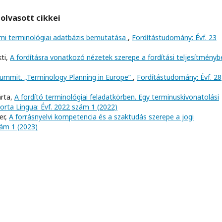
olvasott cikkei
mi terminológiai adatbázis bemutatása
,
Fordítástudomány: Évf. 23
ti,
A fordításra vonatkozó nézetek szerepe a fordítási teljesítmény
ummit. „Terminology Planning in Europe”
,
Fordítástudomány: Évf. 28
árta,
A fordító terminológiai feladatkörben. Egy terminuskivonatolási
orta Lingua: Évf. 2022 szám 1 (2022)
er,
A forrásnyelvi kompetencia és a szaktudás szerepe a jogi
zám 1 (2023)