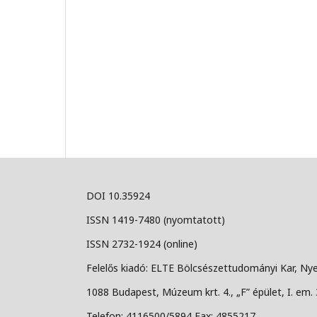
DOI 10.35924
ISSN 1419-7480 (nyomtatott)
ISSN 2732-1924 (online)
Felelős kiadó: ELTE Bölcsészettudományi Kar, Nye
1088 Budapest, Múzeum krt. 4., „F” épület, I. em. 
Telefon: 4116500/5894 Fax: 4855217