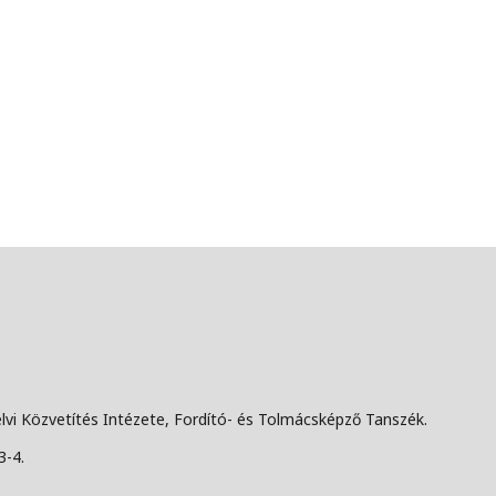
lvi Közvetítés Intézete, Fordító- és Tolmácsképző Tanszék.
3-4.