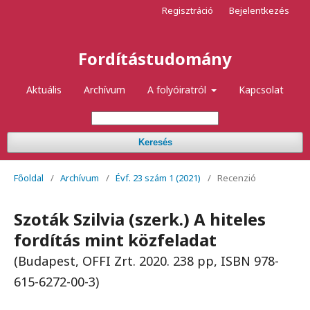
Regisztráció
Bejelentkezés
Fordítástudomány
Aktuális
Archívum
A folyóiratról
Kapcsolat
Keresés
Főoldal
/
Archívum
/
Évf. 23 szám 1 (2021)
/
Recenzió
Szoták Szilvia (szerk.) A hiteles
fordítás mint közfeladat
(Budapest, OFFI Zrt. 2020. 238 pp, ISBN 978-
615-6272-00-3)