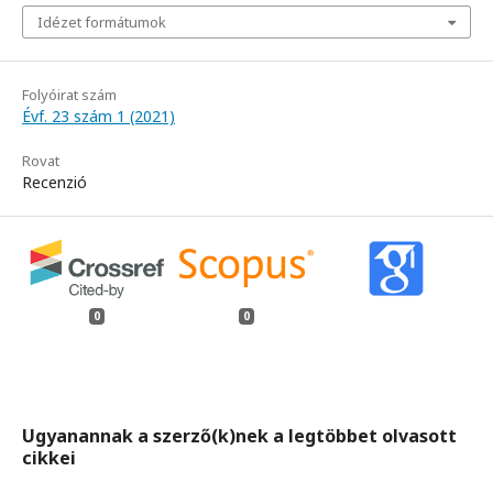
Idézet formátumok
Folyóirat szám
Évf. 23 szám 1 (2021)
Rovat
Recenzió
0
0
Ugyanannak a szerző(k)nek a legtöbbet olvasott
cikkei