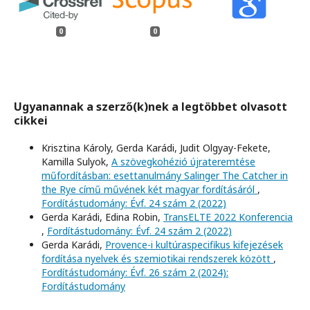
0
0
Ugyanannak a szerző(k)nek a legtöbbet olvasott
cikkei
Krisztina Károly, Gerda Karádi, Judit Olgyay-Fekete,
Kamilla Sulyok,
A szövegkohézió újrateremtése
műfordításban: esettanulmány Salinger The Catcher in
the Rye című művének két magyar fordításáról
,
Fordítástudomány: Évf. 24 szám 2 (2022)
Gerda Karádi, Edina Robin,
TransELTE 2022 Konferencia
,
Fordítástudomány: Évf. 24 szám 2 (2022)
Gerda Karádi,
Provence-i kultúraspecifikus kifejezések
fordítása nyelvek és szemiotikai rendszerek között
,
Fordítástudomány: Évf. 26 szám 2 (2024):
Fordítástudomány