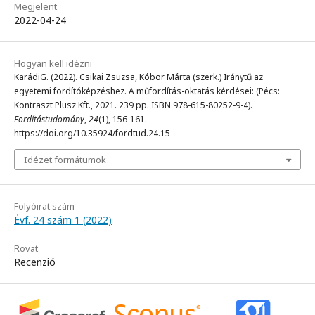
Megjelent
2022-04-24
Hogyan kell idézni
KarádiG. (2022). Csikai Zsuzsa, Kóbor Márta (szerk.) Iránytű az
egyetemi fordítóképzéshez. A műfordítás-oktatás kérdései: (Pécs:
Kontraszt Plusz Kft., 2021. 239 pp. ISBN 978-615-80252-9-4).
Fordítástudomány
,
24
(1), 156-161.
https://doi.org/10.35924/fordtud.24.15
Idézet formátumok
Folyóirat szám
Évf. 24 szám 1 (2022)
Rovat
Recenzió