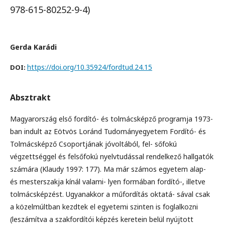
978-615-80252-9-4)
Gerda Karádi
https://doi.org/10.35924/fordtud.24.15
DOI:
Absztrakt
Magyarország első fordító- és tolmácsképző programja 1973-
ban indult az Eötvös Loránd Tudományegyetem Fordító- és
Tolmácsképző Csoportjának jóvoltából, fel- sőfokú
végzettséggel és felsőfokú nyelvtudással rendelkező hallgatók
számára (Klaudy 1997: 177). Ma már számos egyetem alap-
és mesterszakja kínál valami- lyen formában fordító-, illetve
tolmácsképzést. Ugyanakkor a műfordítás oktatá- sával csak
a közelmúltban kezdtek el egyetemi szinten is foglalkozni
(leszámítva a szakfordítói képzés keretein belül nyújtott