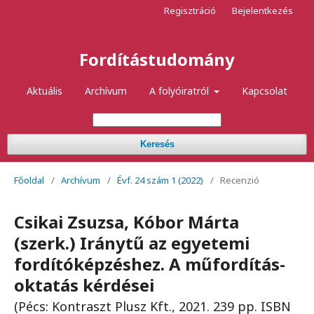
Regisztráció
Bejelentkezés
Fordítástudomány
Aktuális
Archívum
A folyóiratról
Kapcsolat
Keresés
Főoldal
/
Archívum
/
Évf. 24 szám 1 (2022)
/
Recenzió
Csikai Zsuzsa, Kóbor Márta
(szerk.) Iránytű az egyetemi
fordítóképzéshez. A műfordítás-
oktatás kérdései
(Pécs: Kontraszt Plusz Kft., 2021. 239 pp. ISBN