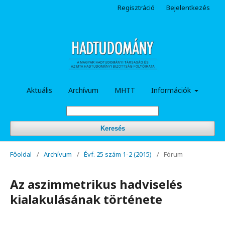
Regisztráció
Bejelentkezés
Aktuális
Archívum
MHTT
Információk
Keresés
Főoldal
/
Archívum
/
Évf. 25 szám 1-2 (2015)
/
Fórum
Az aszimmetrikus hadviselés
kialakulásának története