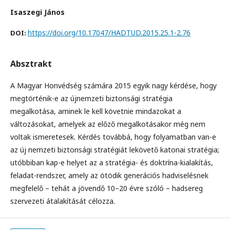
Isaszegi János
https://doi.org/10.17047/HADTUD.2015.25.1-2.76
DOI:
Absztrakt
A Magyar Honvédség számára 2015 egyik nagy kérdése, hogy
megtörténik-e az újnemzeti biztonsági stratégia
megalkotása, aminek le kell követnie mindazokat a
változásokat, amelyek az előző megalkotásakor még nem
voltak ismeretesek. Kérdés továbbá, hogy folyamatban van-e
az új nemzeti biztonsági stratégiát lekövető katonai stratégia;
utóbbiban kap-e helyet az a stratégia- és doktrína-kialakítás,
feladat-rendszer, amely az ötödik generációs hadviselésnek
megfelelő – tehát a jövendő 10–20 évre szóló – hadsereg
szervezeti átalakítását célozza.