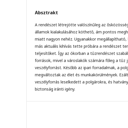
Absztrakt
A rendészet létrejötte valószínűleg az ősközössé
államok kialakulásához köthető, ám pontos megh
miatt nagyon nehéz. Ugyanakkor megállapítható,
más aktuális kihívás tette próbára a rendészet te
teljesítőket. Így az ókorban a tűzrendészet szab
források, mivel a városlakók számára főleg a tűz j
veszélyforrást. Később az ipari forradalmak, a p
megváltoztak az élet és munkakörülmények. Ezált
veszélyforrás leselkedett a polgárokra, és hatván
biztonság iránti igény.