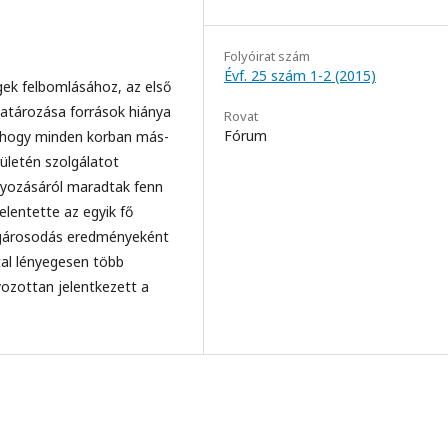
Folyóirat szám
Évf. 25 szám 1-2 (2015)
gek felbomlásához, az első
atározása források hiánya
Rovat
Fórum
 hogy minden korban más-
rületén szolgálatot
ályozásáról maradtak fenn
elentette az egyik fő
olgárosodás eredményeként
al lényegesen több
yozottan jelentkezett a