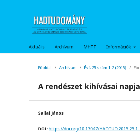
Aktuális
Archívum
MHTT
Információk
Főoldal
/
Archívum
/
Évf. 25 szám 1-2 (2015)
/
Fó
A rendészet kihívásai napj
Sallai János
https://doi.org/10.17047/HADTUD.2015.25.1-
DOI: