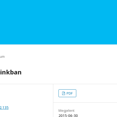
rum
ainkban
PDF
2.135
Megjelent
2015-06-30