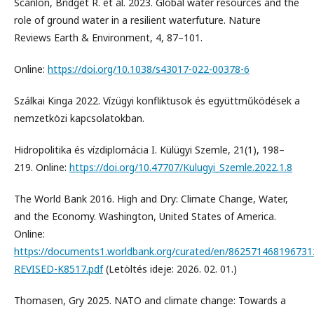
Scanlon, Bridget R. et al. 2023. Global water resources and the
role of ground water in a resilient waterfuture. Nature
Reviews Earth & Environment, 4, 87–101.
Online:
https://doi.org/10.1038/s43017-022-00378-6
Szálkai Kinga 2022. Vízügyi konfliktusok és együttműködések a
nemzetközi kapcsolatokban.
Hidropolitika és vízdiplomácia I. Külügyi Szemle, 21(1), 198–
219. Online:
https://doi.org/10.47707/Kulugyi_Szemle.2022.1.8
The World Bank 2016. High and Dry: Climate Change, Water,
and the Economy. Washington, United States of America.
Online:
https://documents1.worldbank.org/curated/en/862571468196731
REVISED-K8517.pdf
(Letöltés ideje: 2026. 02. 01.)
Thomasen, Gry 2025. NATO and climate change: Towards a