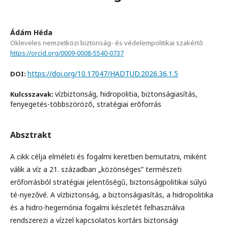
Ádám Héda
Okleveles nemzetközi biztonság- és védelempolitikai szakértõ
https://orcid.org/0009-0008-5540-0737
https://doi.org/10.17047/HADTUD.2026.36.1.5
DOI:
vízbiztonság, hidropolitia, biztonságiasítás,
Kulcsszavak:
fenyegetés-többszörözõ, stratégiai erõforrás
Absztrakt
A cikk célja elméleti és fogalmi keretben bemutatni, miként
válik a víz a 21. században „közönséges” természeti
erőforrásból stratégiai jelentőségű, biztonságpolitikai súlyú
té-nyezővé. A vízbiztonság, a biztonságiasítás, a hidropolitika
és a hidro-hegemónia fogalmi készletét felhasználva
rendszerezi a vízzel kapcsolatos kortárs biztonsági