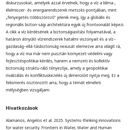
diskurzusokat, amelyek azzal érvelnek, hogy a víz a klíma-,
élelmiszer- és energiarendszerek metszés-pontjában, mint
„fenyegetés-többszöröző” jelenik meg, így a globális és
regionális bizton-sági architektúra egyik új frontvonalát képezi.
A cikk a víz kérdésének a biztonságiasítási folyamatával, a
határon átnyúló vízrendszerek hatalmi viszonyait és a víz–
gazdaság–ellá-tásbiztonság nexusát elemezve arra világít rá,
hogy a víz ma már nem pusztán környezet-védelmi vagy
fejlesztéspolitikai kérdés, hanem a nemzeti és kollektív
biztonság struktu-ráló tényezője, amely a geopolitikai
rivalizálás és konfliktuskezelés új dimenzióit nyitja meg. Ez a
felismerés ösztönzött arra, hogy a témát elméleti
mélységben vizsgáljam.
Hivatkozások
Alamanos, Angelos et al. 2025. Systems-thinking innovations
for water security. Frontiers in Water, Water and Human