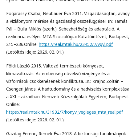
Fogarassy Csaba, Neubauer Éva 2011. Vízgazdaságtan, avagy
a vízlábnyom mérése és gazdasági összefüggései. In: Tamás
Pál – Bulla Miklós (szerk.): Sebezhetőség és adaptáció, A
reziliencia esélyei. MTA Szociológiai Kutatóintézet, Budapest,
215–236.Online:
https://real.mtak.hu/23452/7/vgvl.pdf
(Letöltés ideje: 2026. 02. 01.)
Földi László 2015. Változó természeti környezet,
klímaváltozás. Az emberiség növekvő vízigénye és a
vízforrások csökkenésének konfliktusa. In.: Krajnc Zoltán –
Csengeri János: A hadtudomány és a hadviselés komplexitása
a XXI. században. Nemzeti Közszolgálati Egyetem, Budapest.
Online:
https://real.mtak.hu/31932/7/konyv_vegleges_mta_real.pdf
(Letöltés ideje: 2026. 02. 01.)
Gazdag Ferenc, Remek Éva 2018. A biztonsági tanulmányok