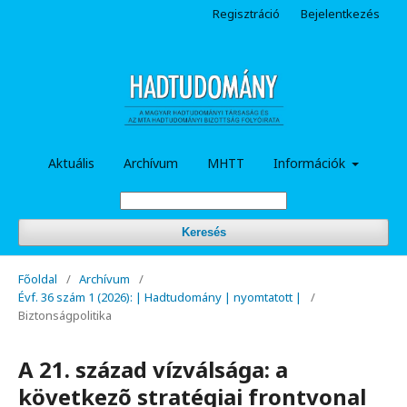
Regisztráció
Bejelentkezés
Aktuális
Archívum
MHTT
Információk
Keresés
Főoldal
/
Archívum
/
Évf. 36 szám 1 (2026): | Hadtudomány | nyomtatott |
/
Biztonságpolitika
A 21. század vízválsága: a
következõ stratégiai frontvonal