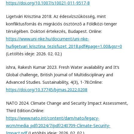
https://doi.org/10.1007/s10021-011-9517-8
Ligetvári Krisztina 2018. Az édesvízszűkösség, mint
konfliktusforrás és migrációs ösztönző a Földközi-tenger
térségében. Doktori értekezés, Budapest. Online:
https://www.uni-nke.hu/document/uni-nke-
hu/ligetvari_krisztina_tezisfuzet_2018.pdf#page=1.00&gsr=0
(Letöltés ideje: 2026. 02. 02.)
ishra, Rakesh Kumar 2023. Fresh Water availability and It’s
Global challenge, British Journal of Multidisciplinary and
Advanced Studies. Sustainability, 4(3), 1-78.Online:
https://doi.org/10.37745/bjmas.2022.0208
NATO 2024. Climate Change and Security Impact Assessment,
Third Edition.Online:
https://www.nato.int/content/dam/nato/legacy-
wcm/media_pdf/2024/7/pdf/240709-Climate-Security-
Impact.pdf
(Letöltés ideje: 2026. 02. 02.)