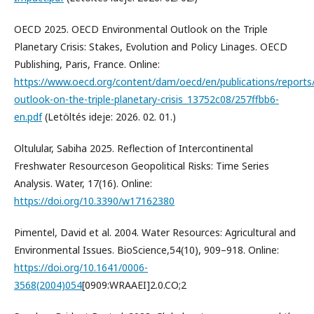
OECD 2025. OECD Environmental Outlook on the Triple
Planetary Crisis: Stakes, Evolution and Policy Linages. OECD
Publishing, Paris, France. Online:
https://www.oecd.org/content/dam/oecd/en/publications/reports
outlook-on-the-triple-planetary-crisis_13752c08/257ffbb6-
en.pdf
(Letöltés ideje: 2026. 02. 01.)
Oltulular, Sabiha 2025. Reflection of Intercontinental
Freshwater Resourceson Geopolitical Risks: Time Series
Analysis. Water, 17(16). Online:
https://doi.org/10.3390/w17162380
Pimentel, David et al. 2004. Water Resources: Agricultural and
Environmental Issues. BioScience,54(10), 909–918. Online:
https://doi.org/10.1641/0006-
3568(2004)054
[0909:WRAAEI]2.0.CO;2