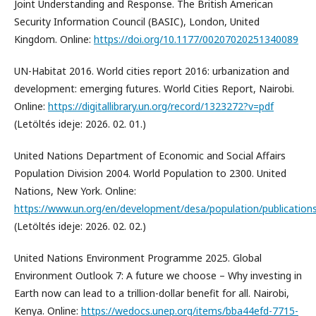
Joint Understanding and Response. The British American
Security Information Council (BASIC), London, United
Kingdom. Online:
https://doi.org/10.1177/00207020251340089
UN-Habitat 2016. World cities report 2016: urbanization and
development: emerging futures. World Cities Report, Nairobi.
Online:
https://digitallibrary.un.org/record/1323272?v=pdf
(Letöltés ideje: 2026. 02. 01.)
United Nations Department of Economic and Social Affairs
Population Division 2004. World Population to 2300. United
Nations, New York. Online:
https://www.un.org/en/development/desa/population/publications
(Letöltés ideje: 2026. 02. 02.)
United Nations Environment Programme 2025. Global
Environment Outlook 7: A future we choose – Why investing in
Earth now can lead to a trillion-dollar benefit for all. Nairobi,
Kenya. Online:
https://wedocs.unep.org/items/bba44efd-7715-