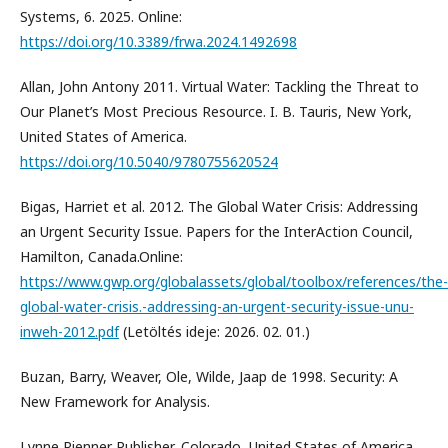
Systems, 6. 2025. Online:
https://doi.org/10.3389/frwa.2024.1492698
Allan, John Antony 2011. Virtual Water: Tackling the Threat to
Our Planet’s Most Precious Resource. I. B. Tauris, New York,
United States of America.
https://doi.org/10.5040/9780755620524
Bigas, Harriet et al. 2012. The Global Water Crisis: Addressing
an Urgent Security Issue. Papers for the InterAction Council,
Hamilton, Canada.Online:
https://www.gwp.org/globalassets/global/toolbox/references/the-
global-water-crisis.-addressing-an-urgent-security-issue-unu-
inweh-2012.pdf
(Letöltés ideje: 2026. 02. 01.)
Buzan, Barry, Weaver, Ole, Wilde, Jaap de 1998. Security: A
New Framework for Analysis.
Lynne Rienner Publisher, Colorado, United States of America.