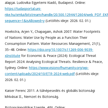
alapjai. Ludovika Egyetemi Kiadó, Budapest. Online:
https://tudasportal.uni-
nke.hu/xmlui/bitstream/handle/20.500.12944/12604/web_PDF_EKM
sequence=1&isAllowed=y
(Letöltés ideje: 2026. 02. 01.)
Hoekstra, Arjen Y., Chapagain, Ashok 2007. Water Footprints
of Nations: Water Use by People as a Function Their
Consumption Pattern. Water Resources Management, 21(1),
35–48. Online:
https://doi.org/10.1007/s11269-006-9039-
xInstitute
for Economic & Peace (2024): Ecological Threat
Report 2024: Analysing Ecological Threats. Resilience & Peace,
Sydney. Online:
https://www.visionofhumanity.org/wp-
content/uploads/2024/10/ETR-2024-web.pdf
(Letöltés ideje:
2026. 02. 01.)
Kaiser Ferenc 2011. A túlnépesedés és globális biztonsági
kihívásai II., Nemzet és Biztonság.
Biztonságpolitikai Szemle, 4(9). Online: