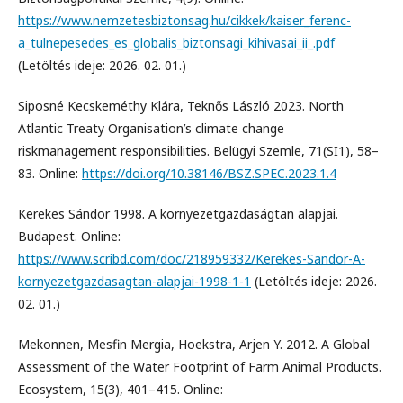
https://www.nemzetesbiztonsag.hu/cikkek/kaiser_ferenc-
a_tulnepesedes_es_globalis_biztonsagi_kihivasai_ii_.pdf
(Letöltés ideje: 2026. 02. 01.)
Siposné Kecskeméthy Klára, Teknős László 2023. North
Atlantic Treaty Organisation’s climate change
riskmanagement responsibilities. Belügyi Szemle, 71(SI1), 58–
83. Online:
https://doi.org/10.38146/BSZ.SPEC.2023.1.4
Kerekes Sándor 1998. A környezetgazdaságtan alapjai.
Budapest. Online:
https://www.scribd.com/doc/218959332/Kerekes-Sandor-A-
kornyezetgazdasagtan-alapjai-1998-1-1
(Letöltés ideje: 2026.
02. 01.)
Mekonnen, Mesfin Mergia, Hoekstra, Arjen Y. 2012. A Global
Assessment of the Water Footprint of Farm Animal Products.
Ecosystem, 15(3), 401–415. Online: