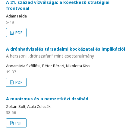
A 21. század vízválsága: a következõ stratégiai
frontvonal
Ádám Héda
5-18
PDF
A drónhadviselés társadalmi kockázatai és implikációi
A herszoni „drónszafari” mint esettanulmány
Annamária Szőllősi, Péter Bérczi, Nikoletta Kiss
19-37
PDF
A maoizmus és a nemzetközi dzsihád
Zoltán Solt, Attila Zolcsák
38-56
PDF