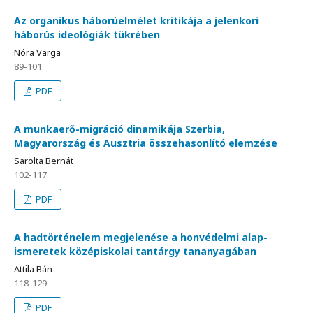
Az organikus háborúelmélet kritikája a jelenkori
háborús ideológiák tükrében
Nóra Varga
89-101
PDF
A munkaerő-migráció dinamikája Szerbia,
Magyarország és Ausztria összehasonlító elemzése
Sarolta Bernát
102-117
PDF
A hadtörténelem megjelenése a honvédelmi alap-
ismeretek középiskolai tantárgy tananyagában
Attila Bán
118-129
PDF