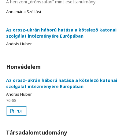
A herszoni „drónszafari” mint esettanulmány
Annamária Szöllősi
Az orosz-ukrán háború hatása a kötelező katonai
szolgálat intézményére Európában
András Huber
Honvédelem
Az orosz–ukrán háború hatása a kötelező katonai
szolgálat intézményére Európában
András Húber
76-88
PDF
Társadalomtudomány