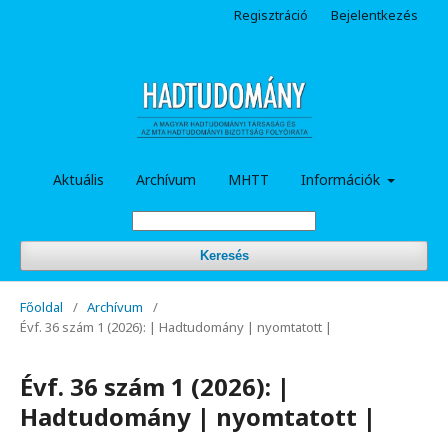
Regisztráció
Bejelentkezés
Aktuális
Archívum
MHTT
Információk
Keresés
Főoldal
/
Archívum
/
Évf. 36 szám 1 (2026): | Hadtudomány | nyomtatott |
Évf. 36 szám 1 (2026): |
Hadtudomány | nyomtatott |