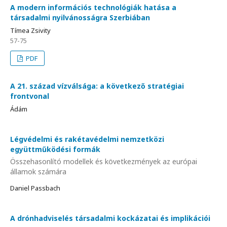
A modern információs technológiák hatása a
társadalmi nyilvánosságra Szerbiában
Tímea Zsivity
57-75
PDF
A 21. század vízválsága: a következő stratégiai
frontvonal
Ádám
Légvédelmi és rakétavédelmi nemzetközi
együttműködési formák
Összehasonlító modellek és következmények az európai
államok számára
Daniel Passbach
A drónhadviselés társadalmi kockázatai és implikációi