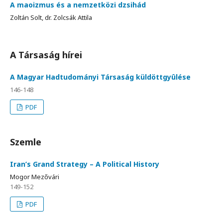
A maoizmus és a nemzetközi dzsihád
Zoltán Solt, dr. Zolcsák Attila
A Társaság hírei
A Magyar Hadtudományi Társaság küldöttgyûlése
146-148
PDF
Szemle
Iran’s Grand Strategy – A Political History
Mogor Mezővári
149-152
PDF