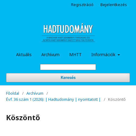
Regisztráció
Bejelentkezés
Aktuális
Archívum
MHTT
Információk
Keresés
Főoldal
/
Archívum
/
Évf. 36 szám 1 (2026): | Hadtudomány | nyomtatott |
/
Köszöntő
Köszöntő