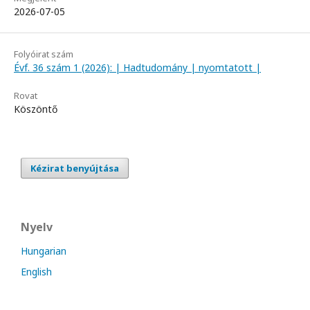
2026-07-05
Folyóirat szám
Évf. 36 szám 1 (2026): | Hadtudomány | nyomtatott |
Rovat
Köszöntő
Kézirat benyújtása
Nyelv
Hungarian
English