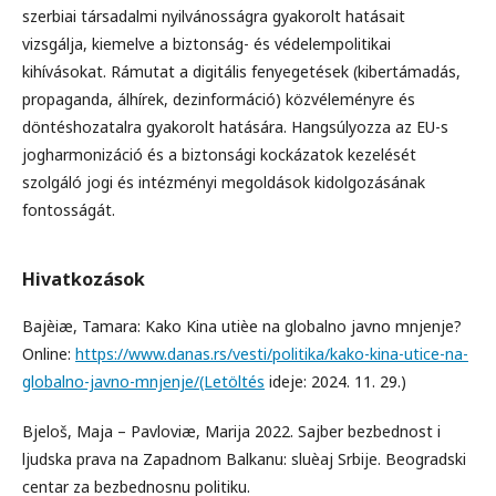
szerbiai társadalmi nyilvánosságra gyakorolt hatásait
vizsgálja, kiemelve a biztonság- és védelempolitikai
kihívásokat. Rámutat a digitális fenyegetések (kibertámadás,
propaganda, álhírek, dezinformáció) közvéleményre és
döntéshozatalra gyakorolt hatására. Hangsúlyozza az EU-s
jogharmonizáció és a biztonsági kockázatok kezelését
szolgáló jogi és intézményi megoldások kidolgozásának
fontosságát.
Hivatkozások
Bajèiæ, Tamara: Kako Kina utièe na globalno javno mnjenje?
Online:
https://www.danas.rs/vesti/politika/kako-kina-utice-na-
globalno-javno-mnjenje/(Letöltés
ideje: 2024. 11. 29.)
Bjeloš, Maja – Pavloviæ, Marija 2022. Sajber bezbednost i
ljudska prava na Zapadnom Balkanu: sluèaj Srbije. Beogradski
centar za bezbednosnu politiku.