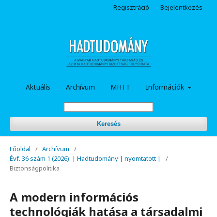
Regisztráció
Bejelentkezés
Aktuális
Archívum
MHTT
Információk
Keresés
Főoldal
/
Archívum
/
Évf. 36 szám 1 (2026): | Hadtudomány | nyomtatott |
/
Biztonságpolitika
A modern információs
technológiák hatása a társadalmi