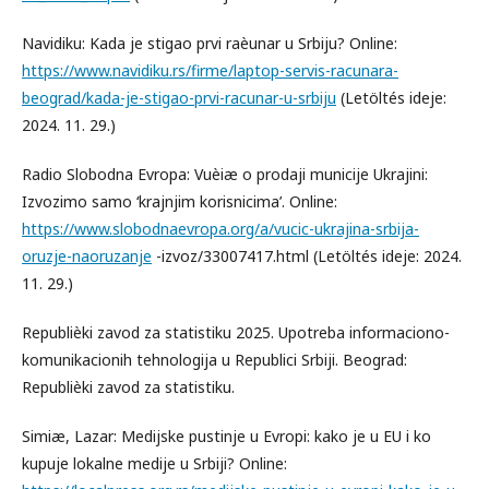
Navidiku: Kada je stigao prvi raèunar u Srbiju? Online:
https://www.navidiku.rs/firme/laptop-servis-racunara-
beograd/kada-je-stigao-prvi-racunar-u-srbiju
(Letöltés ideje:
2024. 11. 29.)
Radio Slobodna Evropa: Vuèiæ o prodaji municije Ukrajini:
Izvozimo samo ‘krajnjim korisnicima’. Online:
https://www.slobodnaevropa.org/a/vucic-ukrajina-srbija-
oruzje-naoruzanje
-izvoz/33007417.html (Letöltés ideje: 2024.
11. 29.)
Republièki zavod za statistiku 2025. Upotreba informaciono-
komunikacionih tehnologija u Republici Srbiji. Beograd:
Republièki zavod za statistiku.
Simiæ, Lazar: Medijske pustinje u Evropi: kako je u EU i ko
kupuje lokalne medije u Srbiji? Online: