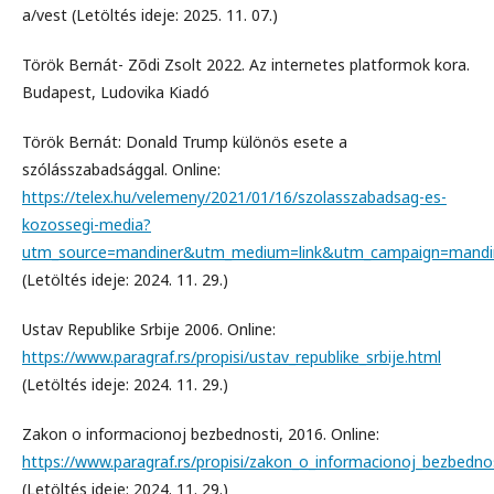
a/vest (Letöltés ideje: 2025. 11. 07.)
Török Bernát- Zõdi Zsolt 2022. Az internetes platformok kora.
Budapest, Ludovika Kiadó
Török Bernát: Donald Trump különös esete a
szólásszabadsággal. Online:
https://telex.hu/velemeny/2021/01/16/szolasszabadsag-es-
kozossegi-media?
utm_source=mandiner&utm_medium=link&utm_campaign=mandi
(Letöltés ideje: 2024. 11. 29.)
Ustav Republike Srbije 2006. Online:
https://www.paragraf.rs/propisi/ustav_republike_srbije.html
(Letöltés ideje: 2024. 11. 29.)
Zakon o informacionoj bezbednosti, 2016. Online:
https://www.paragraf.rs/propisi/zakon_o_informacionoj_bezbedno
(Letöltés ideje: 2024. 11. 29.)