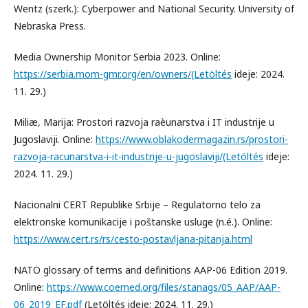
Wentz (szerk.): Cyberpower and National Security. University of
Nebraska Press.
Media Ownership Monitor Serbia 2023. Online:
https://serbia.mom-gmr.org/en/owners/(Letöltés
ideje: 2024.
11. 29.)
Miliæ, Marija: Prostori razvoja raèunarstva i IT industrije u
Jugoslaviji. Online:
https://www.oblakodermagazin.rs/prostori-
razvoja-racunarstva-i-it-industrije-u-jugoslaviji/(Letöltés
ideje:
2024. 11. 29.)
Nacionalni CERT Republike Srbije – Regulatorno telo za
elektronske komunikacije i poštanske usluge (n.é.). Online:
https://www.cert.rs/rs/cesto-postavljana-pitanja.html
NATO glossary of terms and definitions AAP-06 Edition 2019.
Online:
https://www.coemed.org/files/stanags/05_AAP/AAP-
06_2019_EF.pdf
(Letöltés ideje: 2024. 11. 29.)