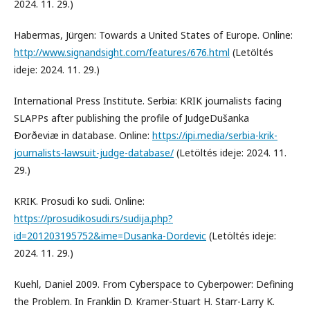
2024. 11. 29.)
Habermas, Jürgen: Towards a United States of Europe. Online:
http://www.signandsight.com/features/676.html
(Letöltés
ideje: 2024. 11. 29.)
International Press Institute. Serbia: KRIK journalists facing
SLAPPs after publishing the profile of JudgeDušanka
Ðorðeviæ in database. Online:
https://ipi.media/serbia-krik-
journalists-lawsuit-judge-database/
(Letöltés ideje: 2024. 11.
29.)
KRIK. Prosudi ko sudi. Online:
https://prosudikosudi.rs/sudija.php?
id=201203195752&ime=Dusanka-Dordevic
(Letöltés ideje:
2024. 11. 29.)
Kuehl, Daniel 2009. From Cyberspace to Cyberpower: Defining
the Problem. In Franklin D. Kramer-Stuart H. Starr-Larry K.