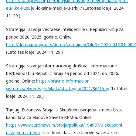
https://localpress.org.rs/medijske-pustinje-u-evropi-kako-je-u-
eu-i-ko-kupuje
-lokalne-medije-u-srbiji/ (Letöltés ideje: 2024.
11. 29.)
Strategija razvoja veštaèke inteligencije u Republici Srbiji za
period 2020–2025. godine. Online:
http://demo.paragraf.rs/demo/combined/Old/t/t2020_01/t01_000
(Letöltés ideje: 2024. 11. 29.)
Strategija razvoja informacionog društva i informacione
bezbednosti u Republici Srbiji za period od 2021. do 2026.
godine. Online:
https://pravno-informacioni-
sistem.rs/eli/rep/sgrs/vlada/strategija/2021/86/1/reg
(Letöltés
ideje: 2024. 11. 29.)
Tanjug, Euronews Srbija: U Skupštini usvojena izmena Liste
kandidata za èlanove Saveta REM-a. Online:
https://www.euronews.rs/srbija/politika/194987/u-skupstini-
usvojena-izmena
-liste-kandidata-za-clanove-saveta-rem-