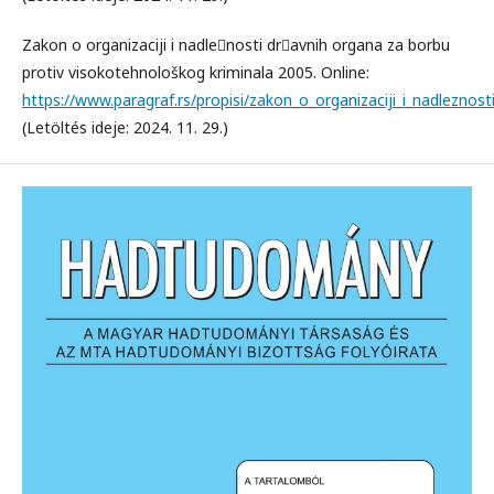
Zakon o organizaciji i nadle􀀁nosti dr􀀁avnih organa za borbu
protiv visokotehnološkog kriminala 2005. Online:
https://www.paragraf.rs/propisi/zakon_o_organizaciji_i_nadlezno
(Letöltés ideje: 2024. 11. 29.)