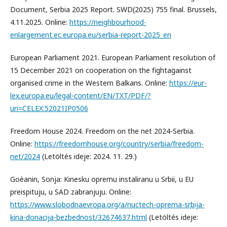
Document, Serbia 2025 Report. SWD(2025) 755 final. Brussels,
4.11.2025. Online:
https://neighbourhood-
enlargement.ec.europa.eu/serbia-report-2025_en
European Parliament 2021. European Parliament resolution of
15 December 2021 on cooperation on the fightagainst
organised crime in the Western Balkans. Online:
https://eur-
lex.europa.eu/legal-content/EN/TXT/PDF/?
uri=CELEX:52021IP0506
Freedom House 2024. Freedom on the net 2024-Serbia.
Online:
https://freedomhouse.org/country/serbia/freedom-
net/2024
(Letöltés ideje: 2024. 11. 29.)
Goèanin, Sonja: Kinesku opremu instaliranu u Srbii, u EU
preispituju, u SAD zabranjuju. Online:
https://www.slobodnaevropa.org/a/nuctech-oprema-srbija-
kina-donacija-bezbednost/32674637.html
(Letöltés ideje: