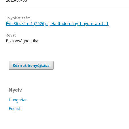
2026-07-05
Folyóirat szám
Évf. 36 szám 1 (2026): | Hadtudomány | nyomtatott |
Rovat
Biztonságpolitika
Kézirat benyújtása
Nyelv
Hungarian
English