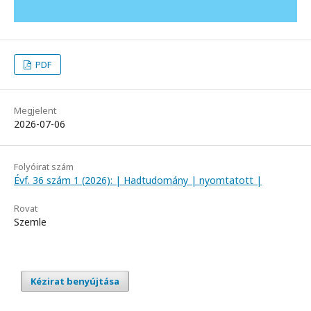
PDF
Megjelent
2026-07-06
Folyóirat szám
Évf. 36 szám 1 (2026): | Hadtudomány | nyomtatott |
Rovat
Szemle
Kézirat benyújtása