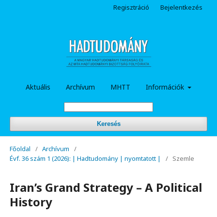
Regisztráció
Bejelentkezés
Aktuális
Archívum
MHTT
Információk
Keresés
Főoldal
/
Archívum
/
Évf. 36 szám 1 (2026): | Hadtudomány | nyomtatott |
/
Szemle
Iran’s Grand Strategy – A Political
History