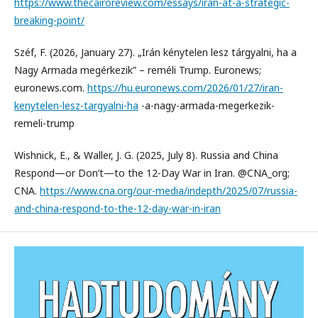
https://www.thecairoreview.com/essays/iran-at-a-strategic-
breaking-point/
Széf, F. (2026, January 27). „Irán kénytelen lesz tárgyalni, ha a
Nagy Armada megérkezik” – reméli Trump. Euronews;
euronews.com.
https://hu.euronews.com/2026/01/27/iran-
kenytelen-lesz-targyalni-ha
-a-nagy-armada-megerkezik-
remeli-trump
Wishnick, E., & Waller, J. G. (2025, July 8). Russia and China
Respond—or Don’t—to the 12-Day War in Iran. @CNA_org;
CNA.
https://www.cna.org/our-media/indepth/2025/07/russia-
and-china-respond-to-the-12-day-war-in-iran