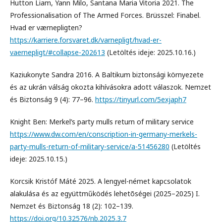
Hutton Liam, Yann Milo, Santana Maria Vitoria 2021. The
Professionalisation of The Armed Forces. Brüsszel: Finabel.
Hvad er værnepligten?
https://karriere.forsvaret.dk/varnepligt/hvad-er-
vaernepligt/#collapse-202613
(Letöltés ideje: 2025.10.16.)
Kaziukonyte Sandra 2016. A Baltikum biztonsági környezete
és az ukrán válság okozta kihívásokra adott válaszok. Nemzet
és Biztonság 9 (4): 77–96.
https://tinyurl.com/5exjaph7
Knight Ben: Merkel’s party mulls return of military service
https://www.dw.com/en/conscription-in-germany-merkels-
party-mulls-return-of-military-service/a-51456280
(Letöltés
ideje: 2025.10.15.)
Korcsik Kristóf Máté 2025. A lengyel-német kapcsolatok
alakulása és az együttműködés lehetõségei (2025–2025) I.
Nemzet és Biztonság 18 (2): 102–139.
https://doi.org/10.32576/nb.2025.3.7