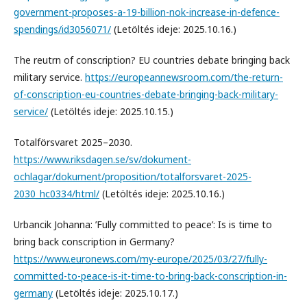
government-proposes-a-19-billion-nok-increase-in-defence-
spendings/id3056071/
(Letöltés ideje: 2025.10.16.)
The reutrn of conscription? EU countries debate bringing back
military service.
https://europeannewsroom.com/the-return-
of-conscription-eu-countries-debate-bringing-back-military-
service/
(Letöltés ideje: 2025.10.15.)
Totalförsvaret 2025–2030.
https://www.riksdagen.se/sv/dokument-
ochlagar/dokument/proposition/totalforsvaret-2025-
2030_hc0334/html/
(Letöltés ideje: 2025.10.16.)
Urbancik Johanna: ’Fully committed to peace’: Is is time to
bring back conscription in Germany?
https://www.euronews.com/my-europe/2025/03/27/fully-
committed-to-peace-is-it-time-to-bring-back-conscription-in-
germany
(Letöltés ideje: 2025.10.17.)