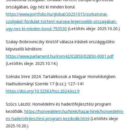
országában, úgy néz ki minden borul.
https://www.portfolio.hu/global/20251015/sorkatonai-
szolgalat-fordulat-tortent-europa-legerosebb-orszagaban-
ugy-nez-ki-minden-borul-793530
(Letöltés ideje: 2025.10.20.)
Szalay-Bobrovniczky Kristóf válasza írásbeli országgyűlési
képviselõi kérdésre:
https://www.parlament.hu/irom42/02850/02850-0001.pdf
(Letöltés ideje: 2025.10.14.)
Szénási Imre 2024. Tartalékosok a Magyar Honvédségben.
Hadtudományi Szemle 17 (k.sz.): 127–141
https://doi.org/10.32563/hsz.2024.ksz.9
Szűcs László: Honvédelmi és haderõfejlesztési program
kezdõdik.
https://honvedelem.hu/hirek/hazai-hirek/honvedelmi-
es-haderofejlesztesi-program-kezdodik.html
(Letöltés ideje:
2025.10.20.)