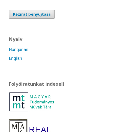
Kézirat benyújtása
Nyelv
Hungarian
English
Folyóiratunkat indexeli