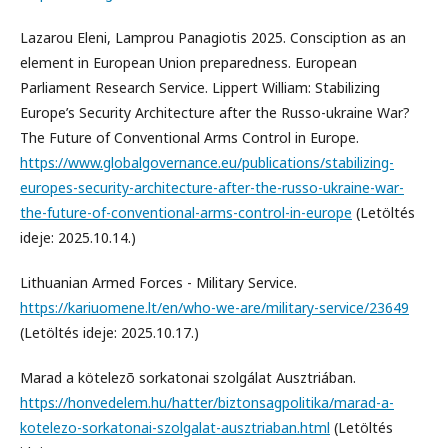
Lazarou Eleni, Lamprou Panagiotis 2025. Consciption as an
element in European Union preparedness. European
Parliament Research Service. Lippert William: Stabilizing
Europe’s Security Architecture after the Russo-ukraine War?
The Future of Conventional Arms Control in Europe.
https://www.globalgovernance.eu/publications/stabilizing-
europes-security-architecture-after-the-russo-ukraine-war-
the-future-of-conventional-arms-control-in-europe
(Letöltés
ideje: 2025.10.14.)
Lithuanian Armed Forces - Military Service.
https://kariuomene.lt/en/who-we-are/military-service/23649
(Letöltés ideje: 2025.10.17.)
Marad a kötelezõ sorkatonai szolgálat Ausztriában.
https://honvedelem.hu/hatter/biztonsagpolitika/marad-a-
kotelezo-sorkatonai-szolgalat-ausztriaban.html
(Letöltés