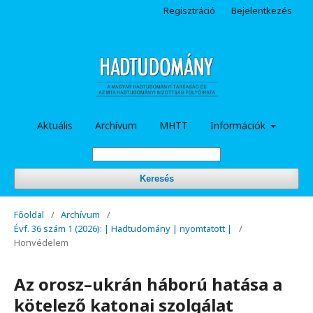
Regisztráció
Bejelentkezés
Aktuális
Archívum
MHTT
Információk
Keresés
Főoldal
/
Archívum
/
Évf. 36 szám 1 (2026): | Hadtudomány | nyomtatott |
/
Honvédelem
Az orosz–ukrán háború hatása a
kötelező katonai szolgálat