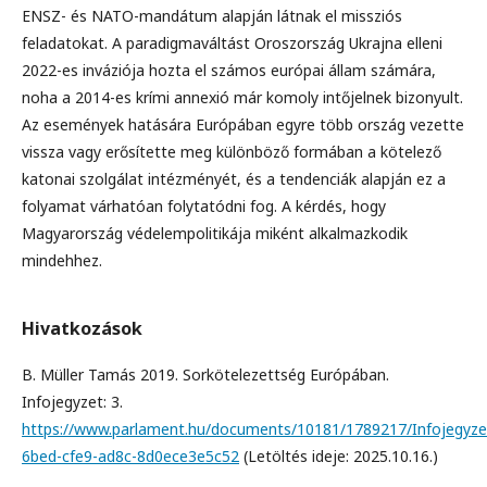
ENSZ- és NATO-mandátum alapján látnak el missziós
feladatokat. A paradigmaváltást Oroszország Ukrajna elleni
2022-es inváziója hozta el számos európai állam számára,
noha a 2014-es krími annexió már komoly intőjelnek bizonyult.
Az események hatására Európában egyre több ország vezette
vissza vagy erősítette meg különböző formában a kötelező
katonai szolgálat intézményét, és a tendenciák alapján ez a
folyamat várhatóan folytatódni fog. A kérdés, hogy
Magyarország védelempolitikája miként alkalmazkodik
mindehhez.
Hivatkozások
B. Müller Tamás 2019. Sorkötelezettség Európában.
Infojegyzet: 3.
https://www.parlament.hu/documents/10181/1789217/Infojegyzet
6bed-cfe9-ad8c-8d0ece3e5c52
(Letöltés ideje: 2025.10.16.)