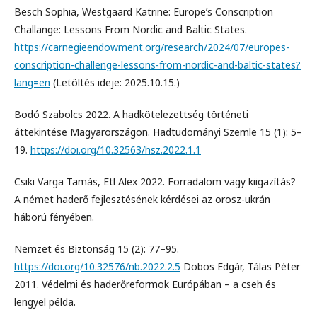
Besch Sophia, Westgaard Katrine: Europe’s Conscription
Challange: Lessons From Nordic and Baltic States.
https://carnegieendowment.org/research/2024/07/europes-
conscription-challenge-lessons-from-nordic-and-baltic-states?
lang=en
(Letöltés ideje: 2025.10.15.)
Bodó Szabolcs 2022. A hadkötelezettség történeti
áttekintése Magyarországon. Hadtudományi Szemle 15 (1): 5–
19.
https://doi.org/10.32563/hsz.2022.1.1
Csiki Varga Tamás, Etl Alex 2022. Forradalom vagy kiigazítás?
A német haderő fejlesztésének kérdései az orosz-ukrán
háború fényében.
Nemzet és Biztonság 15 (2): 77–95.
https://doi.org/10.32576/nb.2022.2.5
Dobos Edgár, Tálas Péter
2011. Védelmi és haderőreformok Európában – a cseh és
lengyel példa.