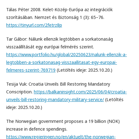
Tálas Péter 2008. Kelet-Közép-Európa az integrációk
szorításában. Nemzet és Biztonság 1 (3): 65–76.
https://tinyurl.com/2fetrz8p
Tar Gábor: Nálunk ellenzik legtöbben a sorkatonaság
visszaállítását egy európai felmérés szerint.
https://www.portfolio.hu/global/20250623/nalunk-ellenzik-a-
legtobben-a-sorkatonasag-visszaallitasat-egy-europai-
felmeres-szerint-769719
(Letöltés ideje: 2025.10.20.)
Tesija Vuk: Croatia Unveils Bill Restoring Mandatory
Conscription.
https://balkaninsight.com/2025/06/04/croatia-
unveils-bill-restoring-mandatory-military-service/
(Letöltés
ideje: 2025.10.20.)
The Norwegian government proposes a 19 billion (NOK)
increase in defence spendings.
https://www.regjeringen.no/en/aktuelt/the-norwegian-