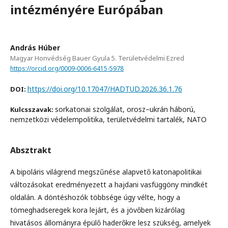
intézményére Európában
András Húber
Magyar Honvédség Bauer Gyula 5. Területvédelmi Ezred
https://orcid.org/0009-0006-6415-5978
https://doi.org/10.17047/HADTUD.2026.36.1.76
DOI:
sorkatonai szolgálat, orosz–ukrán háború,
Kulcsszavak:
nemzetközi védelempolitika, területvédelmi tartalék, NATO
Absztrakt
A bipoláris világrend megszűnése alapvető katonapolitikai
változásokat eredményezett a hajdani vasfüggöny mindkét
oldalán. A döntéshozók többsége úgy vélte, hogy a
tömeghadseregek kora lejárt, és a jövőben kizárólag
hivatásos állományra épülő haderőkre lesz szükség, amelyek