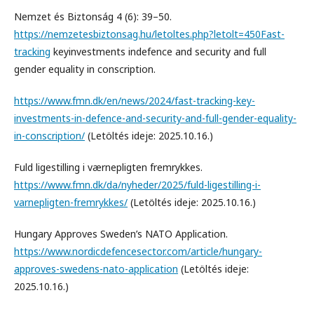
Nemzet és Biztonság 4 (6): 39–50.
https://nemzetesbiztonsag.hu/letoltes.php?letolt=450Fast-
tracking
keyinvestments indefence and security and full
gender equality in conscription.
https://www.fmn.dk/en/news/2024/fast-tracking-key-
investments-in-defence-and-security-and-full-gender-equality-
in-conscription/
(Letöltés ideje: 2025.10.16.)
Fuld ligestilling i værnepligten fremrykkes.
https://www.fmn.dk/da/nyheder/2025/fuld-ligestilling-i-
varnepligten-fremrykkes/
(Letöltés ideje: 2025.10.16.)
Hungary Approves Sweden’s NATO Application.
https://www.nordicdefencesector.com/article/hungary-
approves-swedens-nato-application
(Letöltés ideje:
2025.10.16.)