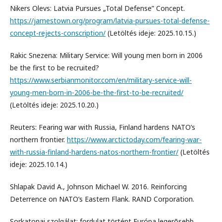
Nikers Olevs: Latvia Pursues „Total Defense” Concept.
https://jamestown.org/program/latvia-pursues-total-defense-
concept-rejects-conscription/
(Letöltés ideje: 2025.10.15.)
Rakic Snezena: Military Service: Will young men born in 2006
be the first to be recruited?
https://www.serbianmonitor.com/en/military-service-will-
young-men-born-in-2006-be-the-first-to-be-recruited/
(Letöltés ideje: 2025.10.20.)
Reuters: Fearing war with Russia, Finland hardens NATO’s
northern frontier.
https://www.arctictoday.com/fearing-war-
with-russia-finland-hardens-natos-northern-frontier/
(Letöltés
ideje: 2025.10.14.)
Shlapak David A., Johnson Michael W. 2016. Reinforcing
Deterrence on NATO’s Eastern Flank. RAND Corporation.
Sorkatonai szolgálat: fordulat történt Európa legerõsebb