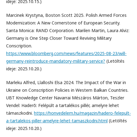
ideje: 2025.10.15.)
Marcinek Krystyna, Boston Scott 2025. Polish Armed Forces
Modernization: A New Cornerstone of European Security.
Santa Monica: RAND Corporation. Marilen Martin, Laura Alviz:
Germany is One Step Closer Toward Reviving Military
Conscription.
https://www.bloomberg.com/news/features/2025-08-23/will-
germany-reintroduce-mandatory-military-service?
(Letöltés
ideje: 2025.10.20.)
Marleku Alfred, Llalloshi Elsa 2024. The Impact of the War in
Ukraine on Conscription Policies in Western Balkan Countries.
UBT Knowledge Center Navarrai Mészáros Márton, Teszler
Vendel: Haderõ: Felépült a tartalékos pillér, amelyre lehet
támaszkodni.
https://honvedelem.hu/magazin/hadero-felepult-
a-tartalekos-piller-amelyre-lehet-tamaszkodni.html
(Letöltés
ideje: 2025.10.20.)