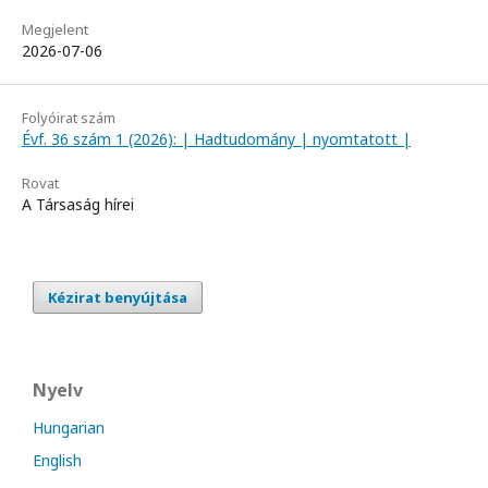
Megjelent
2026-07-06
Folyóirat szám
Évf. 36 szám 1 (2026): | Hadtudomány | nyomtatott |
Rovat
A Társaság hírei
Kézirat benyújtása
Nyelv
Hungarian
English