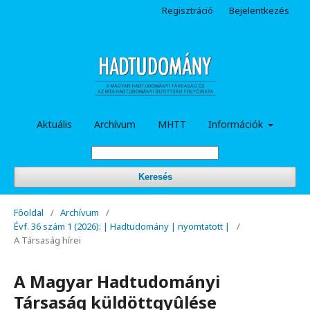
Regisztráció
Bejelentkezés
Aktuális
Archívum
MHTT
Információk
Keresés
Főoldal
/
Archívum
/
Évf. 36 szám 1 (2026): | Hadtudomány | nyomtatott |
/
A Társaság hírei
A Magyar Hadtudományi
Társaság küldöttgyûlése