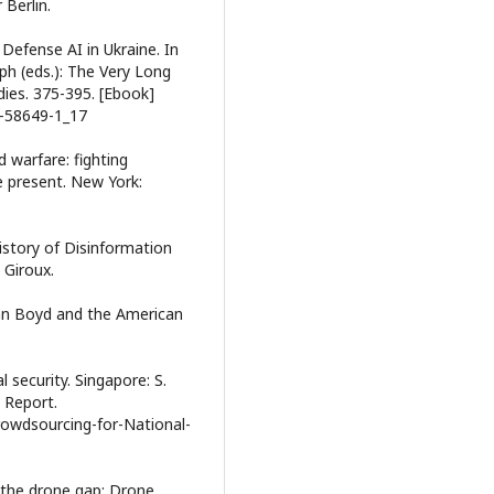
 Berlin.
 Defense AI in Ukraine. In
ph (eds.): The Very Long
ies. 375-395. [Ebook]
1-58649-1_17
 warfare: fighting
 present. New York:
story of Disinformation
 Giroux.
ohn Boyd and the American
 security. Singapore: S.
 Report.
rowdsourcing-for-National-
 the drone gap: Drone