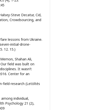
s (4), 1-23.
245
Halsey-Steve Decatur, Cid,
ration, Crowdsourcing, and
rfare lessons from Ukraine.
even-initial-drone-
. 12. 15.)
i, Memon, Shahan Ali,
Our field was built on
isciplines. It wasn’t
2016. Center for an
-field-research (Letöltés
s among individual,
lth Psychology 21 (2),
009