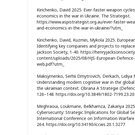
Kirichenko, David 2025. Ever-faster weapon cycles
economics in the war in Ukraine. The Strategist.
https://www.aspistrategist.org.au/ever-faster-we
and-economics-in-the-war-in-ukraine/?utm_
Kirichenko, David, Kuzmin, Mykola 2025. Europe
Identifying key companies and projects to replace
Jackson Society, 1-40. https://henryjacksonsociet
content/uploads/2025/08/HJS-European-Defence
web.pdf?utm_
Maksymenko, Serhii Dmytrovich, Derkach, Lidiya 
Understanding modern cognitive war in the global 
the ukrainian context. Obrana A Strategie (Defenc
126–148. https://doi.org/10.3849/1802-7199.23.2
Meghraoui, Loukmane, Belkhamza, Zakariya 2025.
Cybersecurity: Strategic Implications for Global Se
International Conference on Information Warfare 
264. https://doi.org/10.34190/iccws.20.1.3277