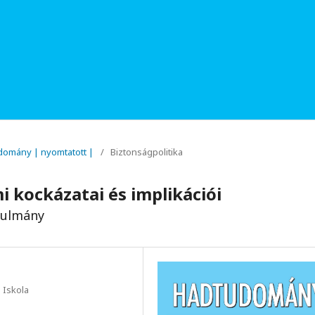
udomány | nyomtatott |
/
Biztonságpolitika
i kockázatai és implikációi
nulmány
 Iskola