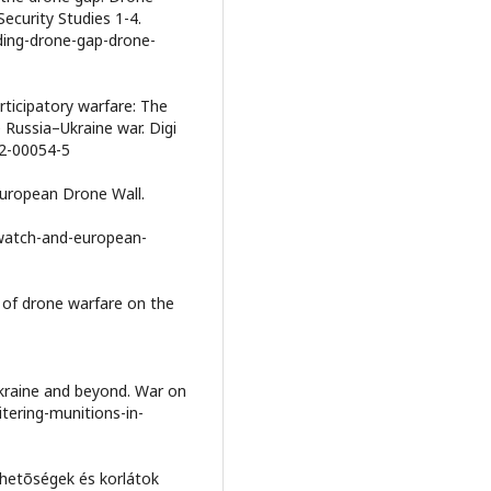
ecurity Studies 1-4.
nding-drone-gap-drone-
ticipatory warfare: The
e Russia–Ukraine war. Digi
22-00054-5
European Drone Wall.
-watch-and-european-
s of drone warfare on the
Ukraine and beyond. War on
tering-munitions-in-
hetõségek és korlátok