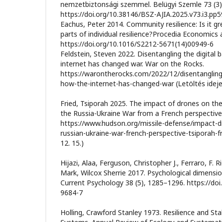
nemzetbiztonsági szemmel. Belügyi Szemle 73 (3)
https://doi.org/10.38146/BSZ-AJIA.2025.v73.i3.pp
Eachus, Peter 2014. Community resilience: Is it g
parts of individual resilience?Procedia Economics
https://doi.org/10.1016/S2212-5671(14)00949-6
Feldstein, Steven 2022. Disentangling the digital b
internet has changed war. War on the Rocks.
https://warontherocks.com/2022/12/disentangling-t
how-the-internet-has-changed-war (Letöltés ideje:
Fried, Tsiporah 2025. The impact of drones on the
the Russia-Ukraine War from a French perspective.
https://www.hudson.org/missile-defense/impact-dr
russian-ukraine-war-french-perspective-tsiporah-fr
12. 15.)
Hijazi, Alaa, Ferguson, Christopher J., Ferraro, F. R
Mark, Wilcox Sherrie 2017. Psychological dimensio
Current Psychology 38 (5), 1285–1296. https://do
9684-7
Holling, Crawford Stanley 1973. Resilience and Stab