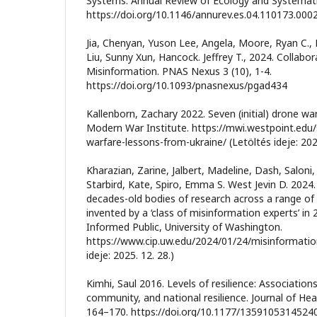
Systems. Annual Review of Ecology and Systematic
https://doi.org/10.1146/annurev.es.04.110173.000
Jia, Chenyan, Yuson Lee, Angela, Moore, Ryan C., 
Liu, Sunny Xun, Hancock. Jeffrey T., 2024. Collabo
Misinformation. PNAS Nexus 3 (10), 1-4.
https://doi.org/10.1093/pnasnexus/pgad434
Kallenborn, Zachary 2022. Seven (initial) drone wa
Modern War Institute. https://mwi.westpoint.edu/s
warfare-lessons-from-ukraine/ (Letöltés ideje: 2025
Kharazian, Zarine, Jalbert, Madeline, Dash, Salon
Starbird, Kate, Spiro, Emma S. West Jevin D. 2024. 
decades-old bodies of research across a range of d
invented by a ‘class of misinformation experts’ in 
Informed Public, University of Washington.
https://www.cip.uw.edu/2024/01/24/misinformation
ideje: 2025. 12. 28.)
Kimhi, Saul 2016. Levels of resilience: Association
community, and national resilience. Journal of Hea
164–170. https://doi.org/10.1177/1359105314524