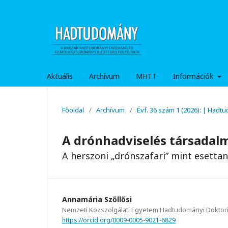
Aktuális
Archívum
MHTT
Információk
Főoldal
/
Archívum
/
Évf. 36 szám 1 (2026): | Hadt
A drónhadviselés társadalm
A herszoni „drónszafari” mint esetta
Annamária Szőllősi
Nemzeti Közszolgálati Egyetem Hadtudományi Doktori
https://orcid.org/0009-0005-9021-6829