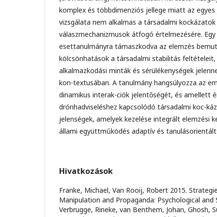
komplex és többdimenziós jellege miatt az egyes 
vizsgálata nem alkalmas a társadalmi kockázatok 
válaszmechanizmusok átfogó értelmezésére. Egy 
esettanulmányra támaszkodva az elemzés bemutat
kölcsönhatások a társadalmi stabilitás feltételeit,
alkalmazkodási minták és sérülékenységek jelenn
kon-textusában. A tanulmány hangsúlyozza az em
dinamikus interak-ciók jelentőségét, és amellett é
drónhadviseléshez kapcsolódó társadalmi koc-káz
jelenségek, amelyek kezelése integrált elemzési ke
állami együttműködés adaptív és tanulásorientált 
Hivatkozások
Franke, Michael, Van Rooij, Robert 2015. Strategi
Manipulation and Propaganda: Psychological and S
Verbrugge, Rineke, van Benthem, Johan, Ghosh, Su