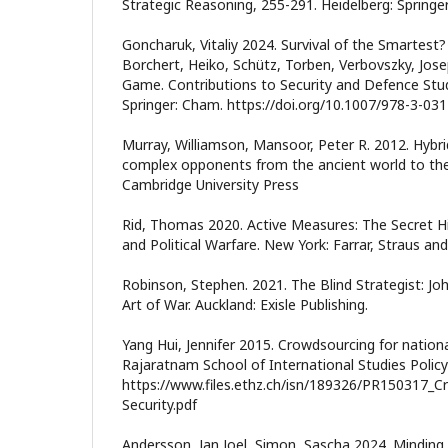
Strategic Reasoning, 255-291. Heidelberg: Springer
Goncharuk, Vitaliy 2024. Survival of the Smartest?
Borchert, Heiko, Schütz, Torben, Verbovszky, Jose
Game. Contributions to Security and Defence Stud
Springer: Cham. https://doi.org/10.1007/978-3-03
Murray, Williamson, Mansoor, Peter R. 2012. Hybrid
complex opponents from the ancient world to the
Cambridge University Press
Rid, Thomas 2020. Active Measures: The Secret Hi
and Political Warfare. New York: Farrar, Straus and
Robinson, Stephen. 2021. The Blind Strategist: J
Art of War. Auckland: Exisle Publishing.
Yang Hui, Jennifer 2015. Crowdsourcing for national
Rajaratnam School of International Studies Policy
https://www.files.ethz.ch/isn/189326/PR150317_C
Security.pdf
Andersson, Jan Joel, Simon, Sascha 2024. Minding