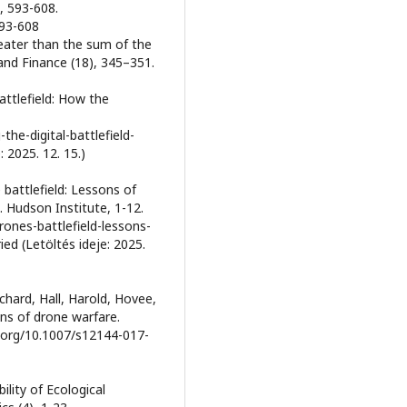
, 593-608.
593-608
reater than the sum of the
 and Finance (18), 345–351.
attlefield: How the
he-digital-battlefield-
 2025. 12. 15.)
 battlefield: Lessons of
 Hudson Institute, 1-12.
ones-battlefield-lessons-
ied (Letöltés ideje: 2025.
ichard, Hall, Harold, Hovee,
ns of drone warfare.
i.org/10.1007/s12144-017-
ility of Ecological