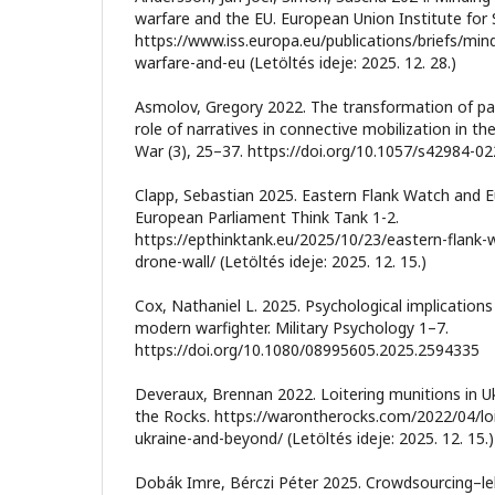
warfare and the EU. European Union Institute for S
https://www.iss.europa.eu/publications/briefs/mi
warfare-and-eu (Letöltés ideje: 2025. 12. 28.)
Asmolov, Gregory 2022. The transformation of par
role of narratives in connective mobilization in th
War (3), 25–37. https://doi.org/10.1057/s42984-0
Clapp, Sebastian 2025. Eastern Flank Watch and 
European Parliament Think Tank 1-2.
https://epthinktank.eu/2025/10/23/eastern-flank
drone-wall/ (Letöltés ideje: 2025. 12. 15.)
Cox, Nathaniel L. 2025. Psychological implication
modern warfighter. Military Psychology 1–7.
https://doi.org/10.1080/08995605.2025.2594335
Deveraux, Brennan 2022. Loitering munitions in 
the Rocks. https://warontherocks.com/2022/04/loi
ukraine-and-beyond/ (Letöltés ideje: 2025. 12. 15.)
Dobák Imre, Bérczi Péter 2025. Crowdsourcing–le