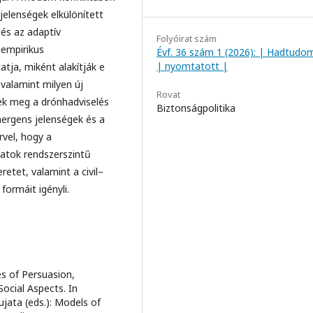
jelenségek elkülönített
és az adaptív
Folyóirat szám
empirikus
Évf. 36 szám 1 (2026): | Hadtudo
| nyomtatott |
ja, miként alakítják e
 valamint milyen új
Rovat
ek meg a drónhadviselés
Biztonságpolitika
ergens jelenségek és a
rvel, hogy a
atok rendszerszintű
retet, valamint a civil–
formáit igényli.
es of Persuasion,
ocial Aspects. In
jata (eds.): Models of