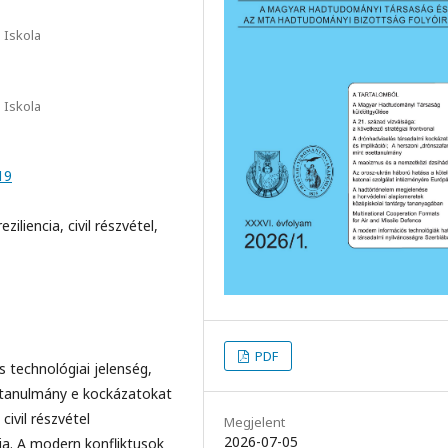
 Iskola
 Iskola
19
ziliencia, civil részvétel,
PDF
 technológiai jelenség,
A tanulmány e kockázatokat
civil részvétel
Megjelent
2026-07-05
ja. A modern konfliktusok