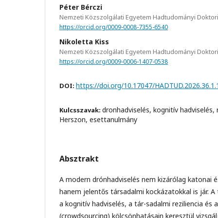
Péter Bérczi
Nemzeti Közszolgálati Egyetem Hadtudományi Doktori
https://orcid.org/0009-0008-7355-6540
Nikoletta Kiss
Nemzeti Közszolgálati Egyetem Hadtudományi Doktori
https://orcid.org/0009-0006-1407-0538
https://doi.org/10.17047/HADTUD.2026.36.1.
DOI:
dronhadviselés, kognitív hadviselés, re
Kulcsszavak:
Herszon, esettanulmány
Absztrakt
A modern drónhadviselés nem kizárólag katonai és
hanem jelentős társadalmi kockázatokkal is jár. 
a kognitív hadviselés, a tár-sadalmi reziliencia és a 
(crowdsourcing) kölcsönhatásain keresztül vizsgál