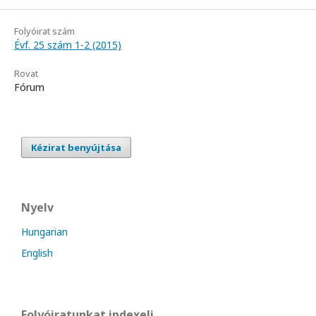
Folyóirat szám
Évf. 25 szám 1-2 (2015)
Rovat
Fórum
Kézirat benyújtása
Nyelv
Hungarian
English
Folyóiratunkat indexeli