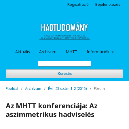
Regisztráció
Bejelentkezés
Aktuális
Archívum
MHTT
Információk
Keresés
Főoldal
/
Archívum
/
Évf. 25 szám 1-2 (2015)
/
Fórum
Az MHTT konferenciája: Az
aszimmetrikus hadviselés