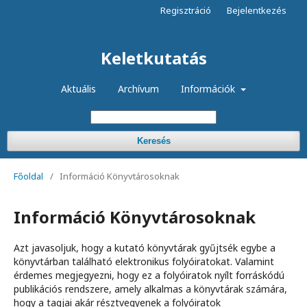
Regisztráció
Bejelentkezés
Keletkutatás
Aktuális
Archívum
Információk
Keresés
Főoldal
/
Információ Könyvtárosoknak
Információ Könyvtárosoknak
Azt javasoljuk, hogy a kutató könyvtárak gyűjtsék egybe a
könyvtárban található elektronikus folyóiratokat. Valamint
érdemes megjegyezni, hogy ez a folyóiratok nyílt forráskódú
publikációs rendszere, amely alkalmas a könyvtárak számára,
hogy a tagjai akár résztvegyenek a folyóiratok