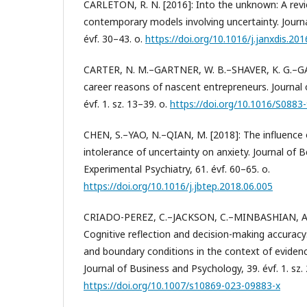
CARLETON, R. N. [2016]: Into the unknown: A revi
contemporary models involving uncertainty. Journa
évf. 30–43. o.
https://doi.org/10.1016/j.janxdis.201
CARTER, N. M.–GARTNER, W. B.–SHAVER, K. G.–GA
career reasons of nascent entrepreneurs. Journal 
évf. 1. sz. 13–39. o.
https://doi.org/10.1016/S0883
CHEN, S.–YAO, N.–QIAN, M. [2018]: The influence 
intolerance of uncertainty on anxiety. Journal of
Experimental Psychiatry, 61. évf. 60–65. o.
https://doi.org/10.1016/j.jbtep.2018.06.005
CRIADO-PEREZ, C.–JACKSON, C.–MINBASHIAN, A.–
Cognitive reflection and decision-making accuracy:
and boundary conditions in the context of evid
Journal of Business and Psychology, 39. évf. 1. sz.
https://doi.org/10.1007/s10869-023-09883-x