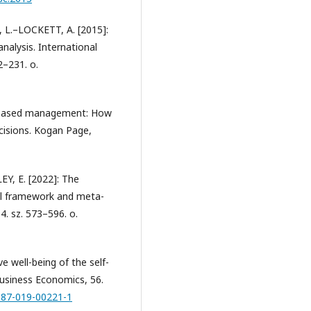
.–LOCKETT, A. [2015]:
analysis. International
2–231. o.
-based management: How
cisions. Kogan Page,
Y, E. [2022]: The
ual framework and meta-
4. sz. 573–596. o.
well-being of the self-
usiness Economics, 56.
1187-019-00221-1