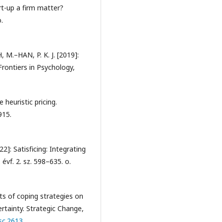
rt-up a firm matter?
.
.–HAN, P. K. J. [2019]:
Frontiers in Psychology,
heuristic pricing.
915.
: Satisficing: Integrating
évf. 2. sz. 598–635. o.
s of coping strategies on
rtainty. Strategic Change,
jsc.2613