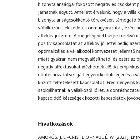
bizonytalansággal fokozott negatív és csökkent po
járhatnak együtt. Amellett érvelünk, hogy a vállal
bizonytalanságcsökkentő törekvéseit támogató önr
vállalkozói cselekedetek önmagyarázatát, ezért po
affektív jóllétére. A megelégedettségre törekvő d
pozitív kapcsolatát az affektív jólléttel pedig azér
optimalizálás a vállalkozói környezetet jellemző 
miatt gyakran nem megvalósítható, és ezért az o
negatív affektusokat idézhetnek elő. Az empiriku
döntéshozatal vizsgált egyéni különbségei és a váll
között feltételezett kapcsolatot. Eredményeink ki
szolgálhatnak a vállalkozói jóllét, a döntéshozata
kapcsolódó készségek közötti kapcsolatok jövőbe
Hivatkozások
AMORÓS, J. E.–CRISTI, O.–NAUDÉ, W. [2021]: Entr