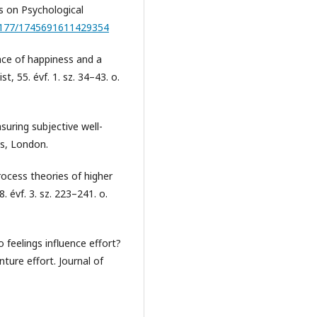
es on Psychological
.1177/1745691611429354
ence of happiness and a
, 55. évf. 1. sz. 34–43. o.
ring subjective well-
ics, London.
rocess theories of higher
. évf. 3. sz. 223–241. o.
feelings influence effort?
ture effort. Journal of