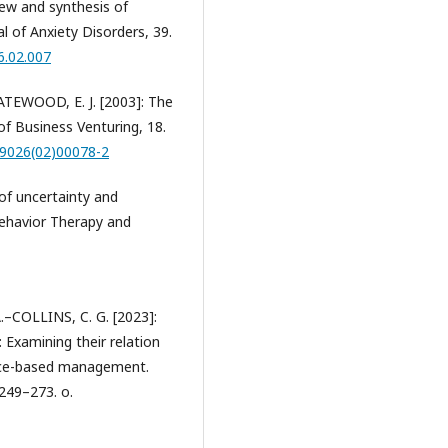
ew and synthesis of
l of Anxiety Disorders, 39.
6.02.007
TEWOOD, E. J. [2003]: The
of Business Venturing, 18.
-9026(02)00078-2
of uncertainty and
 Behavior Therapy and
COLLINS, C. G. [2023]:
 Examining their relation
ence-based management.
 249–273. o.