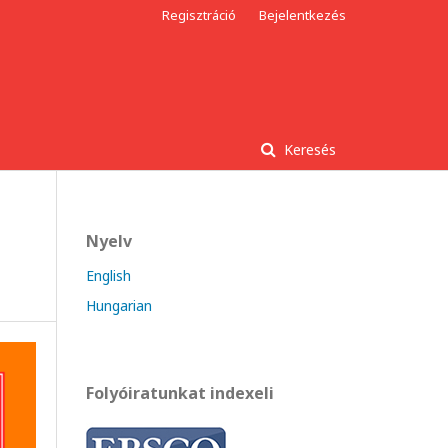
Regisztráció
Bejelentkezés
Keresés
Nyelv
English
Hungarian
Folyóiratunkat indexeli