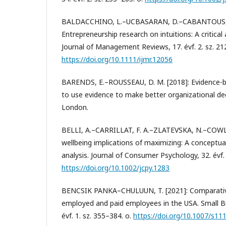
BALDACCHINO, L.–UCBASARAN, D.–CABANTOUS, L
Entrepreneurship research on intuitions: A critical 
Journal of Management Reviews, 17. évf. 2. sz. 21
https://doi.org/10.1111/ijmr.12056
BARENDS, E.–ROUSSEAU, D. M. [2018]: Evidence
to use evidence to make better organizational de
London.
BELLI, A.–CARRILLAT, F. A.–ZLATEVSKA, N.–COWLE
wellbeing implications of maximizing: A concept
analysis. Journal of Consumer Psychology, 32. évf. 
https://doi.org/10.1002/jcpy.1283
BENCSIK PANKA–CHULUUN, T. [2021]: Comparative 
employed and paid employees in the USA. Small B
évf. 1. sz. 355–384. o.
https://doi.org/10.1007/s1