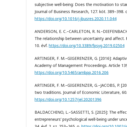
subjective well-being: Does the motivation to sta
Journal of Business Research, 127. köt. 389–398. o
https://doi.org/10.1016/j.jbusres.2020.11.044
ANDERSON, E. C.–CARLETON, R. N.–DIEFENBACH, M
The relationship between uncertainty and affect. 
10. évf.
https://doi.org/10.3389/fpsyg.2019.02504
ARTINGER, F. M.–GIGERENZER, G. [2016]: Adaptive 
Academy of Management Proceedings. Article 13
https://doi.org/10.5465/ambpp.2016.206
ARTINGER, F. M.–GIGERENZER, G.–JACOBS, P. [2022]
two traditions. Journal of Economic Literature, 60. 
https://doi.org/10.1257/jel.20201396
BALDACCHINO, L.–SASSETTI, S. [2025]: The effect
entrepreneurs’ psychological well-being under unce
34. évf. 2. sz. 253–265. o.
https://doi.org/10.1002/