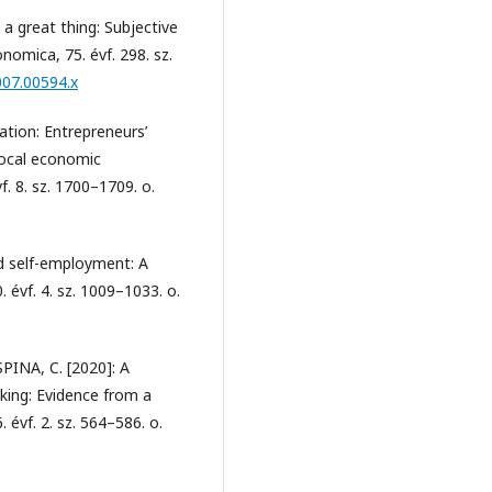
a great thing: Subjective
nomica, 75. évf. 298. sz.
007.00594.x
ation: Entrepreneurs’
 local economic
. 8. sz. 1700–1709. o.
d self-employment: A
évf. 4. sz. 1009–1033. o.
NA, C. [2020]: A
aking: Evidence from a
évf. 2. sz. 564–586. o.