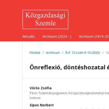
Aktuális
Archívum (2024 - )
Archívum (1874-20
Főoldal
/
Archívum
/
Évf. 72 szám 9-10 (2025)
/
T
Önreflexió, döntéshozatal és
Vörös Zsófia
Pécsi Tudományegyetem, Közgazdaságtudományi Kar,
Intézet
Sipos Norbert