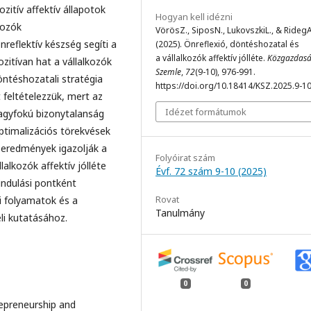
zitív affektív állapotok
Hogyan kell idézni
kozók
VörösZ., SiposN., LukovszkiL., & RidegA
eflektív készség segíti a
(2025). Önreflexió, döntéshozatal és
a vállalkozók affektív jólléte.
Közgazdasá
zitívan hat a vállalkozók
Szemle
,
72
(9-10), 976-991.
öntéshozatali stratégia
https://doi.org/10.18414/KSZ.2025.9-1
t feltételezzük, mert az
Idézet formátumok
nagyfokú bizonytalanság
ptimalizációs törekvések
s eredmények igazolják a
Folyóirat szám
alkozók affektív jólléte
Évf. 72 szám 9-10 (2025)
indulási pontként
Rovat
li folyamatok és a
Tanulmány
li kutatásához.
0
0
epreneurship and