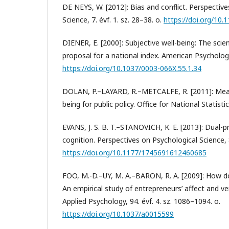
DE NEYS, W. [2012]: Bias and conflict. Perspectiv
Science, 7. évf. 1. sz. 28–38. o.
https://doi.org/10
DIENER, E. [2000]: Subjective well-being: The sci
proposal for a national index. American Psychologist
https://doi.org/10.1037/0003-066X.55.1.34
DOLAN, P.–LAYARD, R.–METCALFE, R. [2011]: Measu
being for public policy. Office for National Statist
EVANS, J. S. B. T.–STANOVICH, K. E. [2013]: Dual-p
cognition. Perspectives on Psychological Science, 8
https://doi.org/10.1177/1745691612460685
FOO, M.-D.–UY, M. A.–BARON, R. A. [2009]: How do 
An empirical study of entrepreneurs’ affect and ven
Applied Psychology, 94. évf. 4. sz. 1086–1094. o.
https://doi.org/10.1037/a0015599