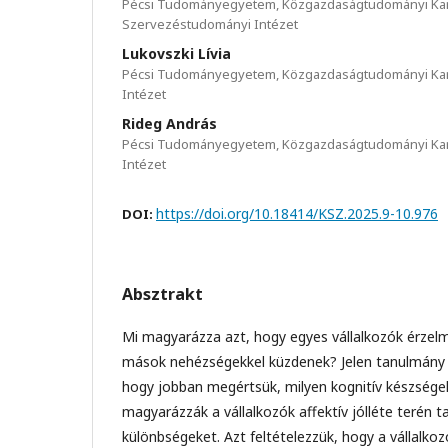
Pécsi Tudományegyetem, Közgazdaságtudományi Kar,
Szervezéstudományi Intézet
Lukovszki Lívia
Pécsi Tudományegyetem, Közgazdaságtudományi Kar,
Intézet
Rideg András
Pécsi Tudományegyetem, Közgazdaságtudományi Kar,
Intézet
https://doi.org/10.18414/KSZ.2025.9-10.976
DOI:
Absztrakt
Mi magyarázza azt, hogy egyes vállalkozók érzelm
mások nehézségekkel küzdenek? Jelen tanulmány a
hogy jobban megértsük, milyen kognitív készségek
magyarázzák a vállalkozók affektív jólléte terén 
különbségeket. Azt feltételezzük, hogy a vállalko