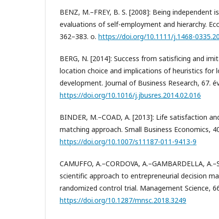
BENZ, M.–FREY, B. S. [2008]: Being independent is 
evaluations of self-employment and hierarchy. Eco
362–383. o.
https://doi.org/10.1111/j.1468-0335.2
BERG, N. [2014]: Success from satisficing and imit
location choice and implications of heuristics for
development. Journal of Business Research, 67. évf
https://doi.org/10.1016/j.jbusres.2014.02.016
BINDER, M.–COAD, A. [2013]: Life satisfaction an
matching approach. Small Business Economics, 40. 
https://doi.org/10.1007/s11187-011-9413-9
CAMUFFO, A.–CORDOVA, A.–GAMBARDELLA, A.–SPI
scientific approach to entrepreneurial decision m
randomized control trial. Management Science, 66. 
https://doi.org/10.1287/mnsc.2018.3249