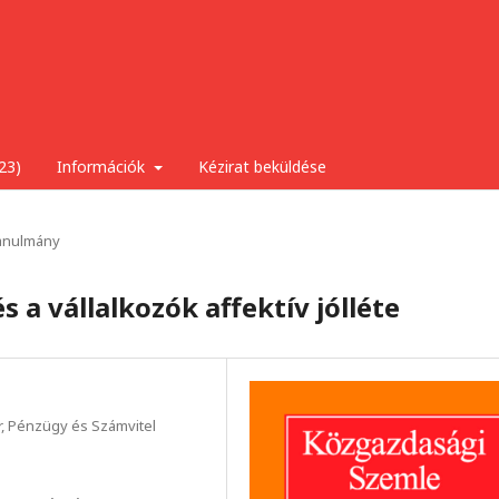
23)
Információk
Kézirat beküldése
anulmány
 a vállalkozók affektív jólléte
 Pénzügy és Számvitel