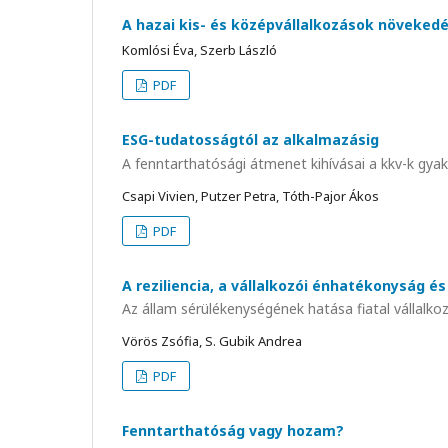
A hazai kis- és középvállalkozások növekedé
Komlósi Éva, Szerb László
PDF
ESG-tudatosságtól az alkalmazásig
A fenntarthatósági átmenet kihívásai a kkv-k gya
Csapi Vivien, Putzer Petra, Tóth-Pajor Ákos
PDF
A reziliencia, a vállalkozói énhatékonyság é
Az állam sérülékenységének hatása fiatal vállalk
Vörös Zsófia, S. Gubik Andrea
PDF
Fenntarthatóság vagy hozam?