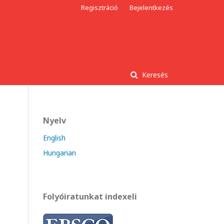
Regisztráció
Bejelentkezés
Keresés
Nyelv
English
Hungarian
Folyóiratunkat indexeli