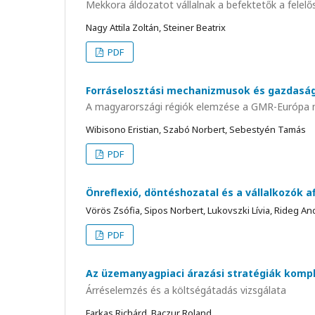
Mekkora áldozatot vállalnak a befektetők a felelő
Nagy Attila Zoltán, Steiner Beatrix
PDF
Forráselosztási mechanizmusok és gazdasági
A magyarországi régiók elemzése a GMR-Európa 
Wibisono Eristian, Szabó Norbert, Sebestyén Tamás
PDF
Önreflexió, döntéshozatal és a vállalkozók af
Vörös Zsófia, Sipos Norbert, Lukovszki Lívia, Rideg An
PDF
Az üzemanyagpiaci árazási stratégiák komp
Árréselemzés és a költségátadás vizsgálata
Farkas Richárd, Baczur Roland