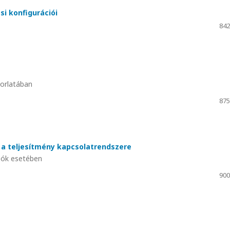
si konfigurációi
842
korlatában
875
s a teljesítmény kapcsolatrendszere
ozók esetében
900