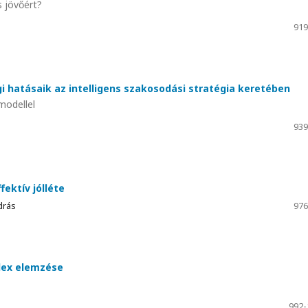
s jövőért?
919
 hatásaik az intelligens szakosodási stratégia keretében
modellel
939
fektív jólléte
drás
976
lex elemzése
992-