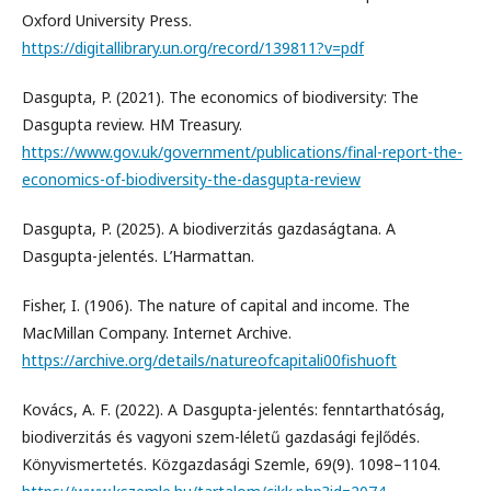
Oxford University Press.
https://digitallibrary.un.org/record/139811?v=pdf
Dasgupta, P. (2021). The economics of biodiversity: The
Dasgupta review. HM Treasury.
https://www.gov.uk/government/publications/final-report-the-
economics-of-biodiversity-the-dasgupta-review
Dasgupta, P. (2025). A biodiverzitás gazdaságtana. A
Dasgupta-jelentés. L’Harmattan.
Fisher, I. (1906). The nature of capital and income. The
MacMillan Company. Internet Archive.
https://archive.org/details/natureofcapitali00fishuoft
Kovács, A. F. (2022). A Dasgupta-jelentés: fenntarthatóság,
biodiverzitás és vagyoni szem-léletű gazdasági fejlődés.
Könyvismertetés. Közgazdasági Szemle, 69(9). 1098–1104.