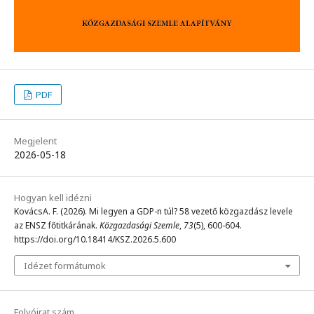
PDF
Megjelent
2026-05-18
Hogyan kell idézni
KovácsA. F. (2026). Mi legyen a GDP-n túl? 58 vezető közgazdász levele
az ENSZ főtitkárának.
Közgazdasági Szemle
,
73
(5), 600-604.
https://doi.org/10.18414/KSZ.2026.5.600
Idézet formátumok
Folyóirat szám