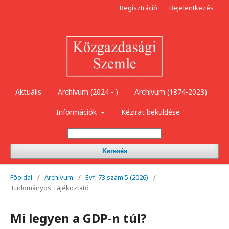
Regisztráció
Bejelentkezés
Aktuális
Archívum (2024 - )
Archívum (1874-2023)
Információk
Kézirat beküldése
Keresés
Főoldal
/
Archívum
/
Évf. 73 szám 5 (2026)
/
Tudományos Tájékoztató
Mi legyen a GDP-n túl?