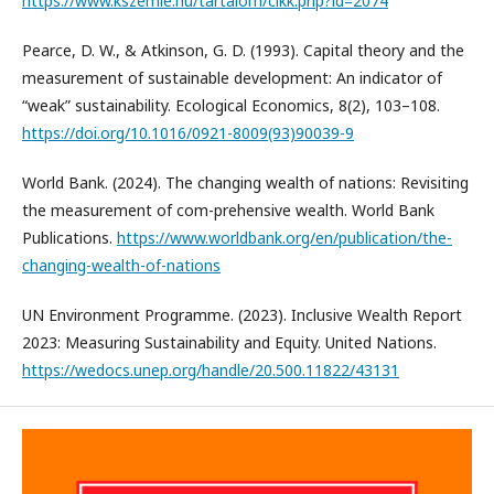
https://www.kszemle.hu/tartalom/cikk.php?id=2074
Pearce, D. W., & Atkinson, G. D. (1993). Capital theory and the
measurement of sustainable development: An indicator of
“weak” sustainability. Ecological Economics, 8(2), 103–108.
https://doi.org/10.1016/0921-8009(93)90039-9
World Bank. (2024). The changing wealth of nations: Revisiting
the measurement of com-prehensive wealth. World Bank
Publications.
https://www.worldbank.org/en/publication/the-
changing-wealth-of-nations
UN Environment Programme. (2023). Inclusive Wealth Report
2023: Measuring Sustainability and Equity. United Nations.
https://wedocs.unep.org/handle/20.500.11822/43131