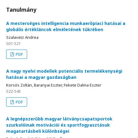
Tanulmány
A mesterséges intelligencia munkaerőpiaci hatásai a
globális értékláncok elméletének tükrében
Szalavetz Andrea
501-521
PDF
A nagy nyelvi modellek potenciális termelékenységi
hatásai a magyar gazdaságban
Korsós Zoltán, Baranyai Eszter, Fekete Dalma Eszter
522-543
PDF
A legnépszerűbb magyar látványcsapatsportok
szurkolóinak motivációi és sportfogyasztásuk
magatartásbeli különbségei