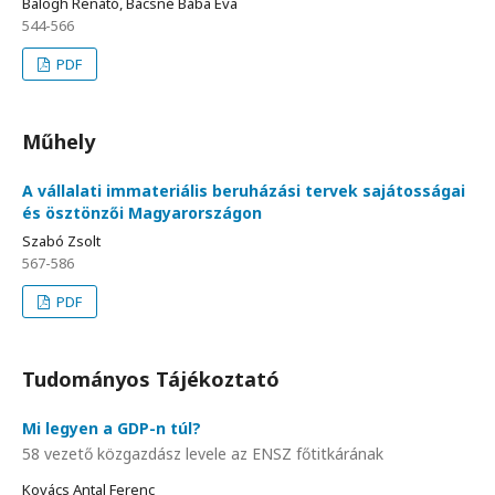
Balogh Renátó, Bácsné Bába Éva
544-566
PDF
Műhely
A vállalati immateriális beruházási tervek sajátosságai
és ösztönzői Magyarországon
Szabó Zsolt
567-586
PDF
Tudományos Tájékoztató
Mi legyen a GDP-n túl?
58 vezető közgazdász levele az ENSZ főtitkárának
Kovács Antal Ferenc