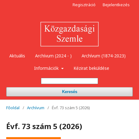
Regisztráció
Bejelentkezés
Aktuális
Archívum (2024 - )
Archívum (1874-2023)
Információk
Kézirat beküldése
Keresés
Főoldal
/
Archívum
/
Évf. 73 szám 5 (2026)
Évf. 73 szám 5 (2026)