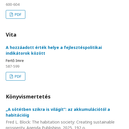
600-604
PDF
Vita
A hozzáadott érték helye a fejlesztéspolitikai
indikátorok között
Fertő Imre
587-599
PDF
Könyvismertetés
„A sötétben szikra is világít”: az akkumulációtól a
habitációig
Fred L. Block: The habitation society: Creating sustainable
prosperity. Agenda Publishing, 2025, 192 o.