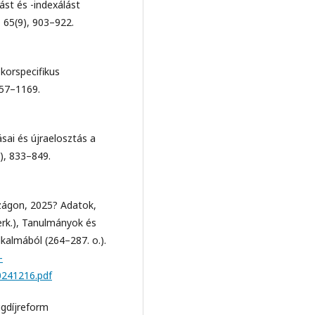
lást és -indexálást
 65(9), 903–922.
 korspecifikus
157–1169.
sai és újraelosztás a
), 833–849.
zágon, 2025? Adatok,
zerk.), Tanulmányok és
kalmából (264–287. o.).
-
0241216.pdf
ugdíjreform