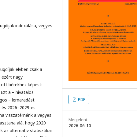
ugdíjak indexálása, vegyes
gdíjak elvben csak a
, ezért nagy
tott bérekhez képest:
 Ezt a – hivatalos
PDF
agos – lemaradást
es és 2026–2029-es
ha visszatérnénk a vegyes
Megjelent
masztana alá, hogy 2020
2026-06-10
 az alternatív statisztikai