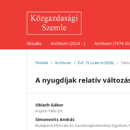
Aktuális
Archívum (2024 - )
Archívum (1874-20
Főoldal
/
Archívum
/
Évf. 73 szám 6 (2026)
/
Tanu
A nyugdíjak relatív változá
Oblath Gábor
Kopint-Tárki Zrt.
Simonovits András
Budapesti Műszaki és Gazdaságtudományi Egyetem, M