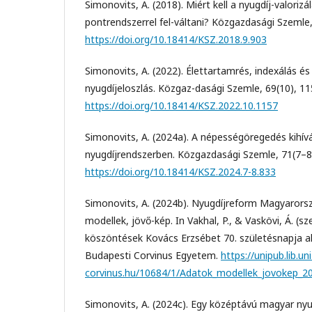
Simonovits, A. (2018). Miért kell a nyugdíj-valorizá
pontrendszerrel fel-váltani? Közgazdasági Szemle,
https://doi.org/10.18414/KSZ.2018.9.903
Simonovits, A. (2022). Élettartamrés, indexálás és
nyugdíjeloszlás. Közgaz-dasági Szemle, 69(10), 1
https://doi.org/10.18414/KSZ.2022.10.1157
Simonovits, A. (2024a). A népességöregedés kihívá
nyugdíjrendszerben. Közgazdasági Szemle, 71(7–8
https://doi.org/10.18414/KSZ.2024.7-8.833
Simonovits, A. (2024b). Nyugdíjreform Magyarors
modellek, jövő-kép. In Vakhal, P., & Vaskövi, Á. (s
köszöntések Kovács Erzsébet 70. születésnapja al
Budapesti Corvinus Egyetem.
https://unipub.lib.uni
corvinus.hu/10684/1/Adatok_modellek_jovokep_2
Simonovits, A. (2024c). Egy középtávú magyar ny