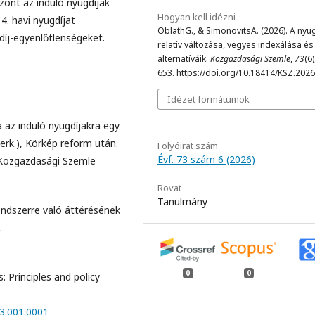
szont az induló nyugdíjak
Hogyan kell idézni
4. havi nyugdíjat
OblathG., & SimonovitsA. (2026). A nyu
díj-egyenlőtlenségeket.
relatív változása, vegyes indexálása és
alternatíváik.
Közgazdasági Szemle
,
73
(6
653. https://doi.org/10.18414/KSZ.2026
Idézet formátumok
na az induló nyugdíjakra egy
zerk.), Körkép reform után.
Folyóirat szám
Évf. 73 szám 6 (2026)
. Közgazdasági Szemle
Rovat
Tanulmány
endszerre való áttérésének
.
0
0
: Principles and policy
3.001.0001