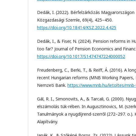
Dedák, I. (2022). Bérfelzárkózás Magyarországon 
Közgazdasági Szemle, 69(4), 425–450.
https://doi.org/10.18414/KSZ.2022.4.425
Dedák, I., & Fiser, N. (2024). Pension reforms in 
too far? Journal of Pension Economics and Financ
https://doi.org/10.1017/S1474747224000052
Freudenberg, C., Berki, T., & Reiff, Á. (2016). A lo
recent Hungarian reforms (MNB Working Papers, 
Nemzeti Bank.
https://www.mnb.hu/letoltes/mnb-
Gál, R. I., Simonovits, A., & Tarcali, G. (2000). Nyu
elszámolás tük-rében. In Augusztinovics, M. (szerk
Tanulmányok a nyugdíjrend-szerről (272–297. o.)
Alapítvány.
Janák, K., & Szőkéné Boros, Zs. (2022). Lássunk ti