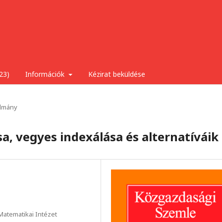
23)
Információk
Kézirat beküldése
lmány
sa, vegyes indexálása és alternatíváik
atematikai Intézet