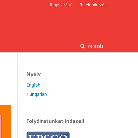
Regisztráció
Bejelentkezés
Keresés
Nyelv
English
Hungarian
Folyóiratunkat indexeli