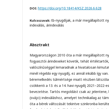
https://doi.org/10.18414/KSZ.2026.6.628
DOI:
tb-nyugdíjak, a már megállapított ny
Kulcsszavak:
indexálás, árindexálás
Absztrakt
Magyarországon 2010 óta a már megállapított nyu
fogyasztói árindexeket követik, tehát értéktartók
valószínűséggel lemaradnak a hivatalosan kimuta
minél régebbi egy nyugdíj, ez annál inkább így van.
béremelkedés túlmértsége miatt részben látszól
csökkenti a 13. és a 14. havi nyugdíj 2021–2022-
bevezetése. Tartós megoldást csak az jelentene, 
(svájci) indexáláshoz, amelyet technikailag az tá
óta a bérek változását tekintve szinkronba kerültek