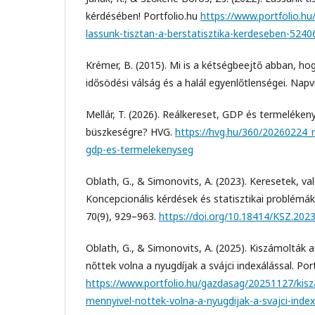
kérdésében! Portfolio.hu
https://www.portfolio.h
lassunk-tisztan-a-berstatisztika-kerdeseben-5240
Krémer, B. (2015). Mi is a kétségbeejtő abban, ho
idősödési válság és a halál egyenlőtlenségei. Napvi
Mellár, T. (2026). Reálkereset, GDP és termeléken
büszkeségre? HVG.
https://hvg.hu/360/20260224_
gdp-es-termelekenyseg
Oblath, G., & Simonovits, A. (2023). Keresetek, val
Koncepcionális kérdések és statisztikai problémá
70(9), 929–963.
https://doi.org/10.18414/KSZ.2023
Oblath, G., & Simonovits, A. (2025). Kiszámolták 
nőttek volna a nyugdíjak a svájci indexálással. Port
https://www.portfolio.hu/gazdasag/20251127/kis
mennyivel-nottek-volna-a-nyugdijak-a-svajci-inde