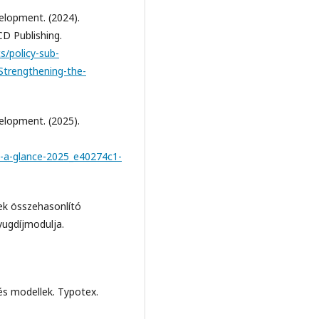
elopment. (2024).
D Publishing.
/policy-sub-
/Strengthening-the-
elopment. (2025).
t-a-glance-2025_e40274c1-
rek összehasonlító
yugdíjmodulja.
és modellek. Typotex.