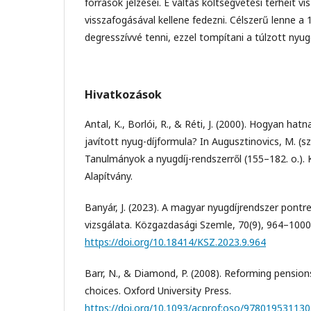
források jelzései. E váltás költségvetési terheit vi
visszafogásával kellene fedezni. Célszerű lenne a 1
degresszívvé tenni, ezzel tompítani a túlzott nyug
Hivatkozások
Antal, K., Borlói, R., & Réti, J. (2000). Hogyan hat
javított nyug-díjformula? In Augusztinovics, M. (s
Tanulmányok a nyugdíj-rendszerről (155–182. o.)
Alapítvány.
Banyár, J. (2023). A magyar nyugdíjrendszer pontr
vizsgálata. Közgazdasági Szemle, 70(9), 964–1000
https://doi.org/10.18414/KSZ.2023.9.964
Barr, N., & Diamond, P. (2008). Reforming pensions
choices. Oxford University Press.
https://doi.org/10.1093/acprof:oso/978019531130