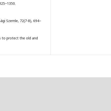
325–­1350.
sági Szemle, 72(7-8), 694–
es to protect the old and