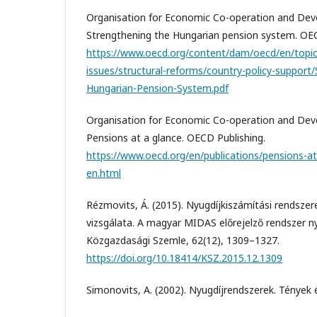
Organisation for Economic Co-operation and Dev
Strengthening the Hungarian pension system. OEC
https://www.oecd.org/content/dam/oecd/en/topics
issues/structural-reforms/country-policy-support
Hungarian-Pension-System.pdf
Organisation for Economic Co-operation and Dev
Pensions at a glance. OECD Publishing.
https://www.oecd.org/en/publications/pensions-a
en.html
Rézmovits, Á. (2015). Nyugdíjkiszámítási rendsze
vizsgálata. A magyar MIDAS előrejelző rendszer n
Közgazdasági Szemle, 62(12), 1309–1327.
https://doi.org/10.18414/KSZ.2015.12.1309
Simonovits, A. (2002). Nyugdíjrendszerek. Tények 