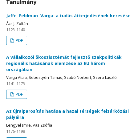
Tanulmány
Jaffe–Feldman–Varga: a tudás átterjedésének keresése
Ács J. Zoltán
1123-1140
PDF
A vállalkozói ökoszisztémát fejlesztő szakpolitikák
regionális hatásának elemzése az EU három
országában
Varga Attila, Sebestyén Tamás, Szabó Norbert, Szerb László
1141-1175
PDF
Az újraiparosítás hatása a hazai térségek felzárkózási
pályáira
Lengyel Imre, Vas Zsófia
1176-1198