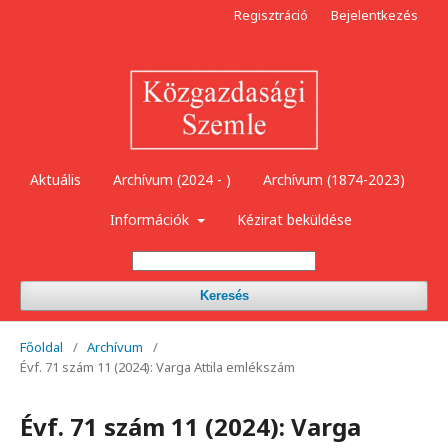
Regisztráció
Bejelentkezés
Aktuális
Archívum (2024 - )
Archívum (1874-2023)
Információk
Kézirat beküldése
Keresés
Főoldal
/
Archívum
/
Évf. 71 szám 11 (2024): Varga Attila emlékszám
Évf. 71 szám 11 (2024): Varga