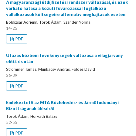
A magyarországi útdíjfizetési rendszer változásai, és ezek
várható hatása a közúti fuvarozással foglalkozó
vállalkozások költségeire alternatív meghajtások esetén
Boldizsár Adrienn, Török Ádám, Szander Norina
14-25
PDF
Utazás közbeni tevékenységek változása a világjárvány
előtt és után
Strommer Tamás, Munkácsy András, Földes Dávid
26-39
PDF
Emlékeztető az MTA Közlekedés- és Járműtudományi
Bizottságának üléséről
Török Ádám, Horváth Balázs
52-55
PDF