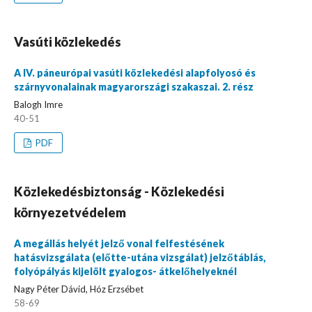
Vasúti közlekedés
A IV. páneurópai vasúti közlekedési alapfolyosó és
szárnyvonalainak magyarországi szakaszai. 2. rész
Balogh Imre
40-51
PDF
Közlekedésbiztonság - Közlekedési
környezetvédelem
A megállás helyét jelző vonal felfestésének
hatásvizsgálata (előtte-utána vizsgálat) jelzőtáblás,
folyópályás kijelölt gyalogos- átkelőhelyeknél
Nagy Péter Dávid, Hóz Erzsébet
58-69