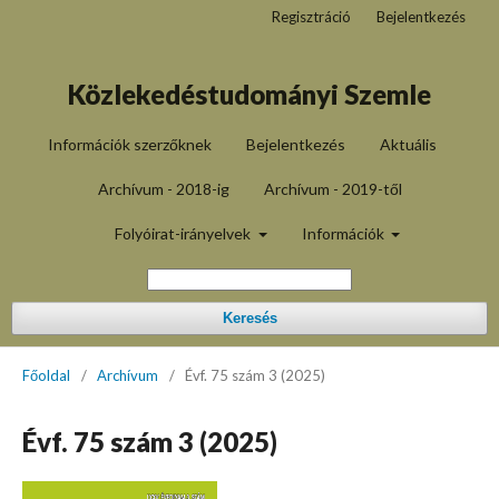
Regisztráció
Bejelentkezés
Közlekedéstudományi Szemle
Információk szerzőknek
Bejelentkezés
Aktuális
Archívum - 2018-ig
Archívum - 2019-től
Folyóirat-irányelvek
Információk
Keresés
Főoldal
/
Archívum
/
Évf. 75 szám 3 (2025)
Évf. 75 szám 3 (2025)