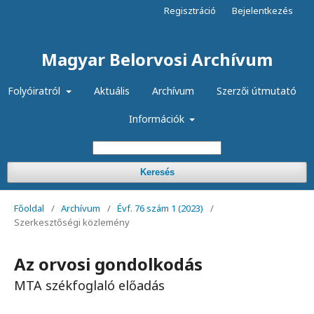
Regisztráció
Bejelentkezés
Magyar Belorvosi Archívum
Folyóiratról
Aktuális
Archívum
Szerzői útmutató
Információk
Keresés
Főoldal
/
Archívum
/
Évf. 76 szám 1 (2023)
/
Szerkesztőségi közlemény
Az orvosi gondolkodás
MTA székfoglaló előadás