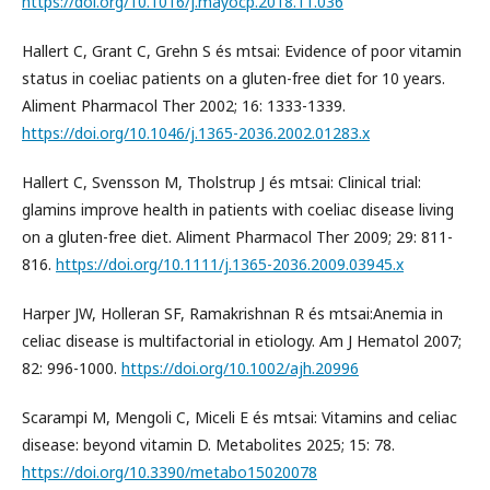
https://doi.org/10.1016/j.mayocp.2018.11.036
Hallert C, Grant C, Grehn S és mtsai: Evidence of poor vitamin
status in coeliac patients on a gluten-free diet for 10 years.
Aliment Pharmacol Ther 2002; 16: 1333-1339.
https://doi.org/10.1046/j.1365-2036.2002.01283.x
Hallert C, Svensson M, Tholstrup J és mtsai: Clinical trial:
glamins improve health in patients with coeliac disease living
on a gluten-free diet. Aliment Pharmacol Ther 2009; 29: 811-
816.
https://doi.org/10.1111/j.1365-2036.2009.03945.x
Harper JW, Holleran SF, Ramakrishnan R és mtsai:Anemia in
celiac disease is multifactorial in etiology. Am J Hematol 2007;
82: 996-1000.
https://doi.org/10.1002/ajh.20996
Scarampi M, Mengoli C, Miceli E és mtsai: Vitamins and celiac
disease: beyond vitamin D. Metabolites 2025; 15: 78.
https://doi.org/10.3390/metabo15020078