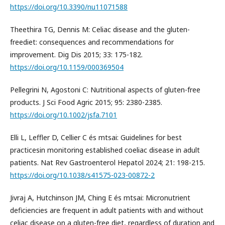
https://doi.org/10.3390/nu11071588
Theethira TG, Dennis M: Celiac disease and the gluten-
freediet: consequences and recommendations for
improvement. Dig Dis 2015; 33: 175-182.
https://doi.org/10.1159/000369504
Pellegrini N, Agostoni C: Nutritional aspects of gluten-free
products. J Sci Food Agric 2015; 95: 2380-2385.
https://doi.org/10.1002/jsfa.7101
Elli L, Leffler D, Cellier C és mtsai: Guidelines for best
practicesin monitoring established coeliac disease in adult
patients. Nat Rev Gastroenterol Hepatol 2024; 21: 198-215.
https://doi.org/10.1038/s41575-023-00872-2
Jivraj A, Hutchinson JM, Ching E és mtsai: Micronutrient
deficiencies are frequent in adult patients with and without
celiac disease on a gluten-free diet, regardless of duration and