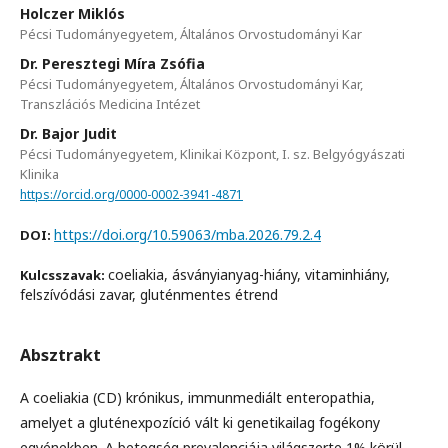
Holczer Miklós
Pécsi Tudományegyetem, Általános Orvostudományi Kar
Dr. Peresztegi Míra Zsófia
Pécsi Tudományegyetem, Általános Orvostudományi Kar,
Transzlációs Medicina Intézet
Dr. Bajor Judit
Pécsi Tudományegyetem, Klinikai Központ, I. sz. Belgyógyászati
Klinika
https://orcid.org/0000-0002-3941-4871
https://doi.org/10.59063/mba.2026.79.2.4
DOI:
coeliakia, ásványianyag-hiány, vitaminhiány,
Kulcsszavak:
felszívódási zavar, gluténmentes étrend
Absztrakt
A coeliakia (CD) krónikus, immunmediált enteropathia,
amelyet a gluténexpozíció vált ki genetikailag fogékony
egyénekben. A betegség prevalenciája világszerte 1% körül