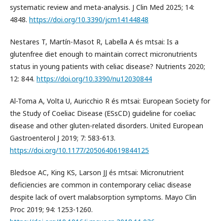
systematic review and meta-analysis. J Clin Med 2025; 14:
4848.
https://doi.org/10.3390/jcm14144848
Nestares T, Martín-Masot R, Labella A és mtsai: Is a
glutenfree diet enough to maintain correct micronutrients
status in young patients with celiac disease? Nutrients 2020;
12: 844.
https://doi.org/10.3390/nu12030844
Al-Toma A, Volta U, Auricchio R és mtsai: European Society for
the Study of Coeliac Disease (ESsCD) guideline for coeliac
disease and other gluten-related disorders. United European
Gastroenterol J 2019; 7: 583-613.
https://doi.org/10.1177/2050640619844125
Bledsoe AC, King KS, Larson JJ és mtsai: Micronutrient
deficiencies are common in contemporary celiac disease
despite lack of overt malabsorption symptoms. Mayo Clin
Proc 2019; 94: 1253-1260.