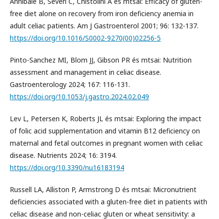
Annibale B, Severi C, Chistolini A és mtsai: Efficacy of gluten-
free diet alone on recovery from iron deficiency anemia in
adult celiac patients. Am J Gastroenterol 2001; 96: 132-137.
https://doi.org/10.1016/S0002-9270(00)02256-5
Pinto-Sanchez MI, Blom JJ, Gibson PR és mtsai: Nutrition
assessment and management in celiac disease.
Gastroenterology 2024; 167: 116-131.
https://doi.org/10.1053/j.gastro.2024.02.049
Lev L, Petersen K, Roberts JL és mtsai: Exploring the impact
of folic acid supplementation and vitamin B12 deficiency on
maternal and fetal outcomes in pregnant women with celiac
disease. Nutrients 2024; 16: 3194.
https://doi.org/10.3390/nu16183194
Russell LA, Alliston P, Armstrong D és mtsai: Micronutrient
deficiencies associated with a gluten-free diet in patients with
celiac disease and non-celiac gluten or wheat sensitivity: a