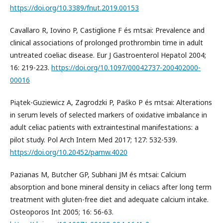
https://doi.org/10.3389/fnut.2019.00153
Cavallaro R, Iovino P, Castiglione F és mtsai: Prevalence and
clinical associations of prolonged prothrombin time in adult
untreated coeliac disease. Eur J Gastroenterol Hepatol 2004;
16: 219-223.
https://doi.org/10.1097/00042737-200402000-
00016
Piątek-Guziewicz A, Zagrodzki P, Paśko P és mtsai: Alterations
in serum levels of selected markers of oxidative imbalance in
adult celiac patients with extraintestinal manifestations: a
pilot study. Pol Arch Intern Med 2017; 127: 532-539.
https://doi.org/10.20452/pamw.4020
Pazianas M, Butcher GP, Subhani JM és mtsai: Calcium
absorption and bone mineral density in celiacs after long term
treatment with gluten-free diet and adequate calcium intake.
Osteoporos Int 2005; 16: 56-63.