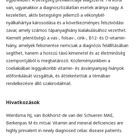
van, ugyanakkor a diagnosztizálatlan esetek aránya nagy. A
kezeletlen, aktív betegségre jellemző a vékonybél-
nyálkahártya károsodása és a következményes felszívódási
zavar, amely számos tápanyaghiány kialakulásához vezethet.
Kiemelt jelentőségű a vas-, folsav-, cink-, B12- és D-vitamin-
hiány, amelyek felismerése nemcsak a diagnózis felállításában
segíthet, hanem a hosszú távú kimenetel és az életminőség
szempontjából is meghatározó. Közleményünkben a
coeliakiában leggyakoribb vitamin- és ásványianyag-hiányok
előfordulását vizsgáltuk, és áttekintettük a témában
rendelkezésre álló szakirodalmat.
Hivatkozások
Wierdsma NJ, van Bokhorst-de van der Schueren MAE,
Berkenpas M és mtsai: Vitamin and mineral deficiencies are
highly prevalent in newly diagnosed celiac disease patients.