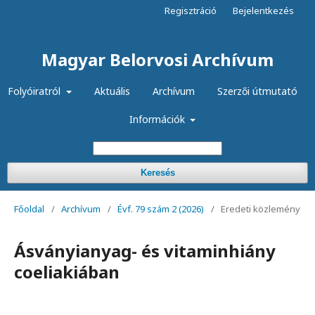
Regisztráció
Bejelentkezés
Magyar Belorvosi Archívum
Folyóiratról
Aktuális
Archívum
Szerzői útmutató
Információk
Keresés
Főoldal
/
Archívum
/
Évf. 79 szám 2 (2026)
/
Eredeti közlemény
Ásványianyag- és vitaminhiány
coeliakiában