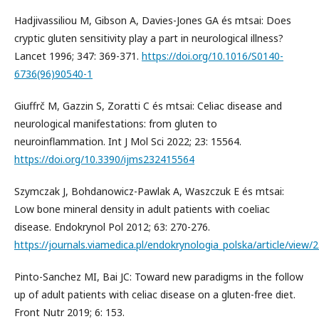
Hadjivassiliou M, Gibson A, Davies-Jones GA és mtsai: Does
cryptic gluten sensitivity play a part in neurological illness?
Lancet 1996; 347: 369-371.
https://doi.org/10.1016/S0140-
6736(96)90540-1
Giuffrč M, Gazzin S, Zoratti C és mtsai: Celiac disease and
neurological manifestations: from gluten to
neuroinflammation. Int J Mol Sci 2022; 23: 15564.
https://doi.org/10.3390/ijms232415564
Szymczak J, Bohdanowicz-Pawlak A, Waszczuk E és mtsai:
Low bone mineral density in adult patients with coeliac
disease. Endokrynol Pol 2012; 63: 270-276.
https://journals.viamedica.pl/endokrynologia_polska/article/view
Pinto-Sanchez MI, Bai JC: Toward new paradigms in the follow
up of adult patients with celiac disease on a gluten-free diet.
Front Nutr 2019; 6: 153.