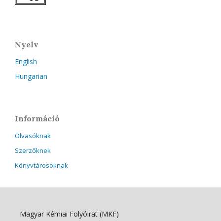
Nyelv
English
Hungarian
Információ
Olvasóknak
Szerzőknek
Könyvtárosoknak
Magyar Kémiai Folyóirat (MKF)