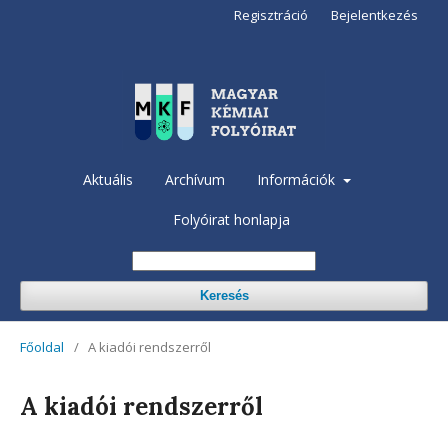
Regisztráció
Bejelentkezés
Aktuális
Archívum
Információk
Folyóirat honlapja
Keresés
Főoldal
/
A kiadói rendszerről
A kiadói rendszerről