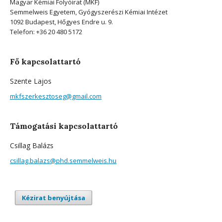
Magyar Kémiai Folyóirat (MKF)
Semmelweis Egyetem, Gyógyszerészi Kémiai Intézet
1092 Budapest, Hőgyes Endre u. 9.
Telefon: +36 20 480 5172
Fő kapcsolattartó
Szente Lajos
mkfszerkesztoseg@gmail.com
Támogatási kapcsolattartó
Csillag Balázs
csillag.balazs@phd.semmelweis.hu
Kézirat benyújtása