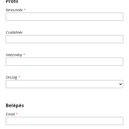
Profil
Keresztnév
*
Családnév
Intézmény
*
Ország
*
Belépés
Email
*