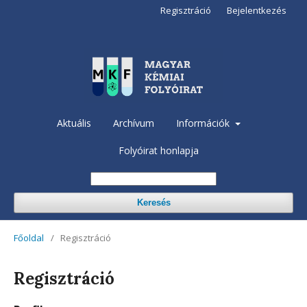
Regisztráció
Bejelentkezés
Aktuális
Archívum
Információk
Folyóirat honlapja
Keresés
Főoldal
/
Regisztráció
Regisztráció