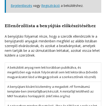
Bejelentkezés
vagy
Regisztráció
a beküldéshez.
Ellenőrzőlista a benyújtás előkészítéséhez
A benyújtási folyamat része, hogy a szerzők ellenőrizzék le a
benyújtandó anyaguk mindenben megfelel az alábbi listában
szereplő elvárásoknak, és azokat a beadványokat, amelyek
nem tartják be a az útmutatóban leírtakat, azokat vissza lehet
küldeni a szerzőnek.
A beküldött anyag nem lett korábban publikálva, és
megelőzően egy másik folyóiratnál sem lett lektorálva (bővebb
magyarázatot lásd a Megjegyzések a szerkesztőnek résznél).
A benyújtani kívánt közlemény a megadott .rtf formátumú
template-ben (mintafájlban) készült. A mintafájl letölthető az
MKF hivatalos honlapjáról. (mkf.mke.org.hu)
A szövegben minden illusztráció, ábra és táblázat a neki szánt