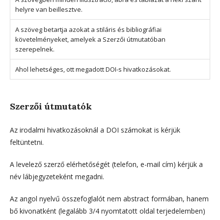
helyre van beillesztve.
A szöveg betartja azokat a stiláris és bibliográfiai
követelményeket, amelyek a Szerzői útmutatóban
szerepelnek.
Ahol lehetséges, ott megadott DOI-s hivatkozásokat.
Szerzői útmutatók
Az irodalmi hivatkozásoknál a DOI számokat is kérjük
feltüntetni.
A levelező szerző elérhetőségét (telefon, e-mail cím) kérjük a
név lábjegyzeteként megadni.
Az angol nyelvű összefoglalót nem abstract formában, hanem
bő kivonatként (legalább 3/4 nyomtatott oldal terjedelemben)