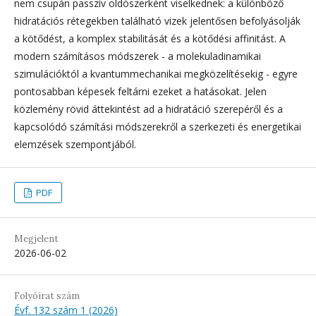
nem csupán passzív oldószerként viselkednek: a különböző
hidratációs rétegekben található vizek jelentősen befolyásolják
a kötődést, a komplex stabilitását és a kötődési affinitást. A
modern számításos módszerek - a molekuladinamikai
szimulációktól a kvantummechanikai megközelítésekig - egyre
pontosabban képesek feltárni ezeket a hatásokat. Jelen
közlemény rövid áttekintést ad a hidratáció szerepéről és a
kapcsolódó számítási módszerekről a szerkezeti és energetikai
elemzések szempontjából.
PDF
Megjelent
2026-06-02
Folyóirat szám
Évf. 132 szám 1 (2026)