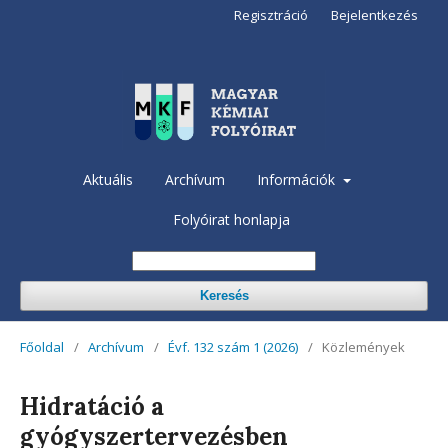
Regisztráció
Bejelentkezés
Aktuális
Archívum
Információk
Folyóirat honlapja
Keresés
Főoldal
/
Archívum
/
Évf. 132 szám 1 (2026)
/
Közlemények
Hidratáció a
gyógyszertervezésben