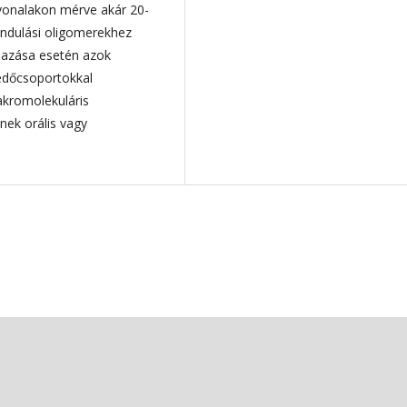
tvonalakon mérve akár 20-
iindulási oligomerekhez
lmazása esetén azok
védőcsoportokkal
akromolekuláris
nek orális vagy