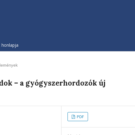
t honlapja
lemények
ridok – a gyógyszerhordozók új
PDF