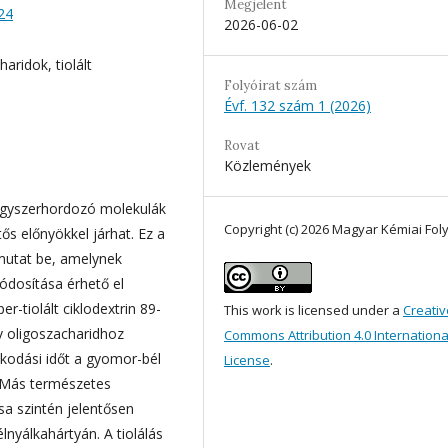
Megjelent
24
2026-06-02
aridok, tiolált
Folyóirat szám
Évf. 132 szám 1 (2026)
Rovat
Közlemények
ógyszerhordozó molekulák
Copyright (c) 2026 Magyar Kémiai Foly
ős előnyökkel járhat. Ez a
 mutat be, amelynek
ódosítása érhető el
er-tiolált ciklodextrin 89-
This work is licensed under a
Creativ
 oligoszacharidhoz
Commons Attribution 4.0 Internationa
kodási időt a gyomor-bél
License
.
t. Más természetes
sa szintén jelentősen
lnyálkahártyán. A tiolálás