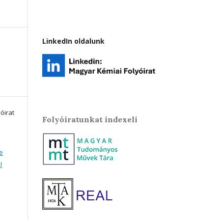
LinkedIn oldalunk
óirat
Folyóiratunkat indexeli
e
l