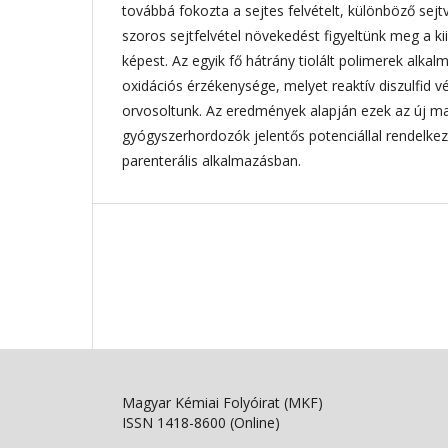
továbbá fokozta a sejtes felvételt, különböző sej
szoros sejtfelvétel növekedést figyeltünk meg a k
képest. Az egyik fő hátrány tiolált polimerek alka
oxidációs érzékenysége, melyet reaktív diszulfid 
orvosoltunk. Az eredmények alapján ezek az új m
gyógyszerhordozók jelentős potenciállal rendelkez
parenterális alkalmazásban.
Magyar Kémiai Folyóirat (MKF)
ISSN 1418-8600 (Online)