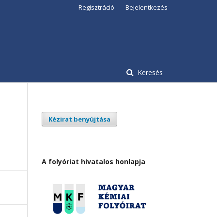
Regisztráció
Bejelentkezés
Keresés
Kézirat benyújtása
A folyóriat hivatalos honlapja