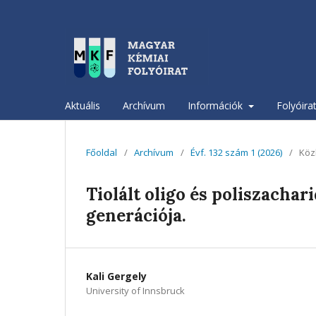
Aktuális
Archívum
Információk
Folyóira
Főoldal
/
Archívum
/
Évf. 132 szám 1 (2026)
/
Köz
Tiolált oligo és poliszacha
generációja.
Kali Gergely
University of Innsbruck