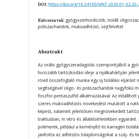
https://doi.org/10.24100/MKF.2026.01-02.20-
DOI:
gyógyszerhordozók, tiolált oligoszach
Kulcsszavak:
poliszacharidok, mukoadhézió, sejtfelvétel
Absztrakt
Az orális gyógyszeradagolás szempontjából a gy
hosszabb tartózkodási ideje a nyálkahártyán jelent
rövid összefoglaló munka egy új tiolálási eljárást
segítségével oligo- és poliszacharidok nagyfokú m
foszfor-pentaszulfid alkalmazásával. Az előállított p
szeres mukoadhéziós növekedést mutatott a natív
képest, valamint jelentősen megnövekedett tartóz
traktusban, in vitro és állatkísérletekben egyarán
polimerek, például a keményítő és karragén tiolálá
javította az adhéziós tulajdonságokat a száj- és bé