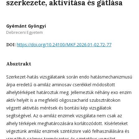
szerkezete, aktivitása és gátlása
Gyémánt Gyöngyi
Debreceni Egyetem
https://doi.org/10.24100/MKF.2026.01-02.72-77
DOI:
Absztrakt
Szerkezet-hatás vizsgálataink során endo hatásmechanizmusú
árpa eredetű α-amiláz aminosav cserékkel módosított
alhelytérképeit határoztuk meg. Jellemeztük néhány exo enzim
aktív helyét is a megfelelő oligoszacharid szubsztrátokon
végzett aktivitás mérések és bontási kép vizsgálatok
segítségével. Az α-amiláz enzimek vizsgálata nem csak az
alhely térképek meghatározására korlátozódott. Kísérleteket
végeztünk amiláz enzimek szintézisre való felhasználására és
vizsgáltuk számos természetes és szintetikus vegyület