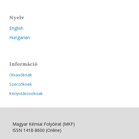
Nyelv
English
Hungarian
Információ
Olvasóknak
Szerzőknek
Könyvtárosoknak
Magyar Kémiai Folyóirat (MKF)
ISSN 1418-8600 (Online)