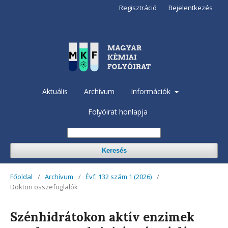
Regisztráció
Bejelentkezés
Aktuális
Archívum
Információk
Folyóirat honlapja
Keresés
Főoldal
/
Archívum
/
Évf. 132 szám 1 (2026)
/
Doktori összefoglalók
Szénhidrátokon aktív enzimek