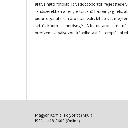
aktiválható fotolabilis védőcsoportok fejlesztése v
rendszerekben a fényre történő hatóanyag-felsza
bioortogonális reakció után válik lehetővé, megter
kettős kontroll lehetőségét. A bemutatott eredmén
precízen szabályozott képalkotási és terápiás alk
Magyar Kémiai Folyóirat (MKF)
ISSN 1418-8600 (Online)