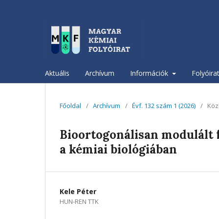
Aktuális
Archívum
Információk
Folyóira
Főoldal
/
Archívum
/
Évf. 132 szám 1 (2026)
/
Köz
Bioortogonálisan modulált 
a kémiai biológiában
Kele Péter
HUN-REN TTK