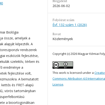
Megjelent
40
2026-06-02
Folyóirat szám
Évf. 132 szám 1 (2026)
ai Biológia
Rovat
lja össze, amelyek a
Közlemények
k alapját képezték. A
toreszponzív rendszerek
Copyright (c) 2026 Magyar Kémiai Foly
giai eszközök fejlesztése,
kulák szelektív, térben és
 fő eredménye a
This work is licensed under a
Creativ
etek fejlesztése volt,
Commons Attribution 4.0 Internationa
hanizmusokra. A bemutatott
License
.
, kettős és FRET-alapú
jelű, vörös tartományban
szuperfelbontású
ete a bioortogonálisan