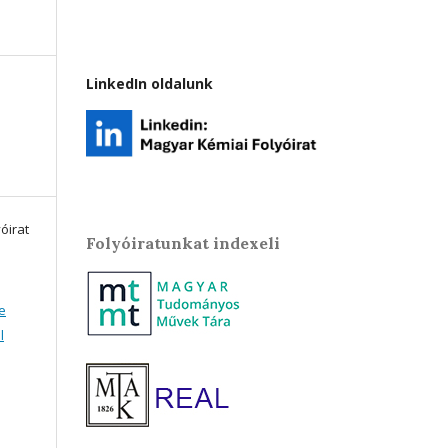
LinkedIn oldalunk
óirat
Folyóiratunkat indexeli
e
l