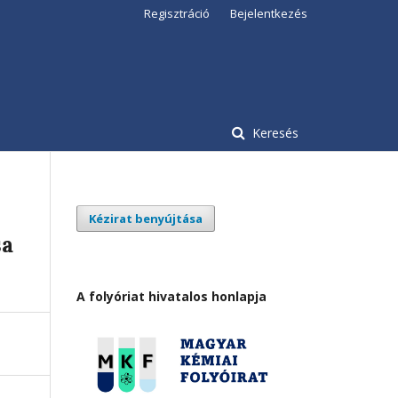
Regisztráció
Bejelentkezés
Keresés
Kézirat benyújtása
sa
A folyóriat hivatalos honlapja