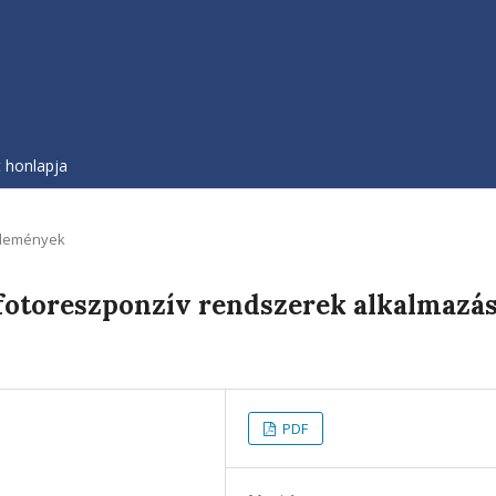
t honlapja
lemények
fotoreszponzív rendszerek alkalmazá
PDF