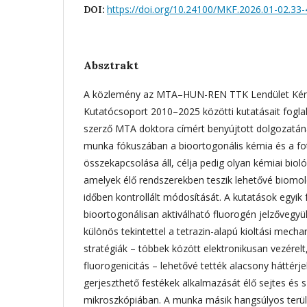
https://doi.org/10.24100/MKF.2026.01-02.33-
DOI:
Absztrakt
A közlemény az MTA–HUN-REN TTK Lendület Kémi
Kutatócsoport 2010–2025 közötti kutatásait fogla
szerző MTA doktora címért benyújtott dolgozatána
munka fókuszában a bioortogonális kémia és a fo
összekapcsolása áll, célja pedig olyan kémiai bioló
amelyek élő rendszerekben teszik lehetővé biomole
időben kontrollált módosítását. A kutatások egyik
bioortogonálisan aktiválható fluorogén jelzővegyül
különös tekintettel a tetrazin-alapú kioltási mec
stratégiák – többek között elektronikusan vezérelt
fluorogenicitás – lehetővé tették alacsony háttér
gerjeszthető festékek alkalmazását élő sejtes és 
mikroszkópiában. A munka másik hangsúlyos terül