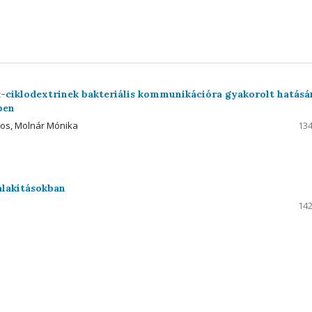
α-ciklodextrinek bakteriális kommunikációra gyakorolt hatásá
ben
ajos, Molnár Mónika
134
alakításokban
142