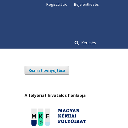
Regisztráció
Bejelentkezés
Keresés
Kézirat benyújtása
A folyóriat hivatalos honlapja