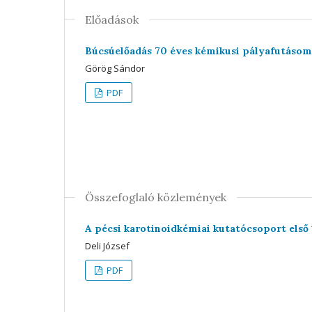
Előadások
Búcsúelőadás 70 éves kémikusi pályafutáso
Görög Sándor
PDF
Összefoglaló közlemények
A pécsi karotinoidkémiai kutatócsoport első
Deli József
PDF