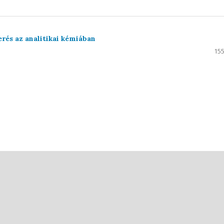
rés az analitikai kémiában
155