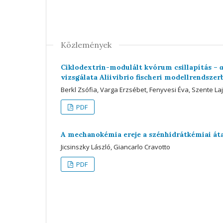
Közlemények
Ciklodextrin-modulált kvórum csillapítás – 
vizsgálata Aliivibrio fischeri modellrendszer
Berkl Zsófia, Varga Erzsébet, Fenyvesi Éva, Szente L
PDF
A mechanokémia ereje a szénhidrátkémiai át
Jicsinszky László, Giancarlo Cravotto
PDF