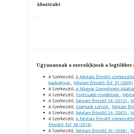
Absztrakt
-
Ugyanannak a szerző(k)nek a legtöbbet 
A Szerkesztő,
A Névtani Értesítő szerkeszt
kiadványok
,
Névtani Értesítő: Évf. 31 (2009)
A Szerkesztő,
A Magyar Személynévi Adattá
A Szerkesztő,
Fontosabb rövidítések
,
Névtan
A Szerkesztő,
Névtani Értesítő 34. (2012)
,
N
A Szerkesztő,
Számunk szerzői
,
Névtani Érte
A Szerkesztő,
Névtani Értesítő 24. (2002)
,
N
A Szerkesztő,
A Névtani Értesítő szerkeszt
Értesítő: Évf. 38 (2016)
A Szerkesztő,
Névtani Értesítő 30. (2008)
,
N