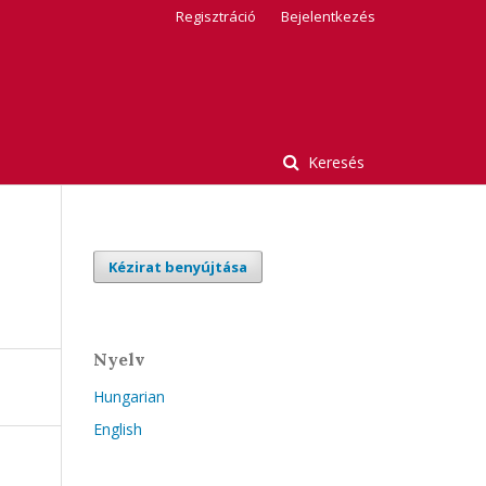
Regisztráció
Bejelentkezés
Keresés
Kézirat benyújtása
Nyelv
Hungarian
English