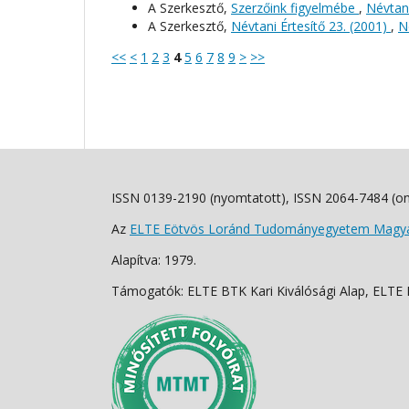
A Szerkesztő,
Szerzőink figyelmébe
,
Névtani
A Szerkesztő,
Névtani Értesítő 23. (2001)
,
N
<<
<
1
2
3
4
5
6
7
8
9
>
>>
ISSN 0139-2190 (nyomtatott), ISSN 2064-7484 (on
Az
ELTE Eötvös Loránd Tudományegyetem Magyar
Alapítva: 1979.
Támogatók: ELTE BTK Kari Kiválósági Alap, ELTE Fo