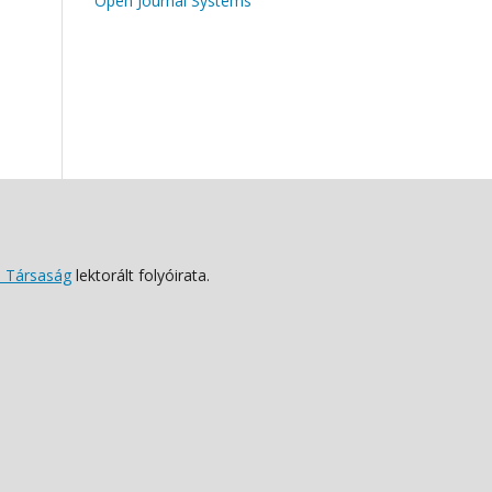
Open Journal Systems
 Társaság
lektorált folyóirata.