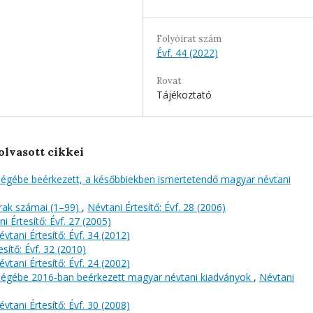
Folyóirat szám
Évf. 44 (2022)
Rovat
Tájékoztató
olvasott cikkei
őségébe beérkezett, a későbbiekben ismertetendő magyar névtani
rak számai (1–99)
,
Névtani Értesítő: Évf. 28 (2006)
i Értesítő: Évf. 27 (2005)
évtani Értesítő: Évf. 34 (2012)
sítő: Évf. 32 (2010)
évtani Értesítő: Évf. 24 (2002)
őségébe 2016-ban beérkezett magyar névtani kiadványok
,
Névtani
évtani Értesítő: Évf. 30 (2008)