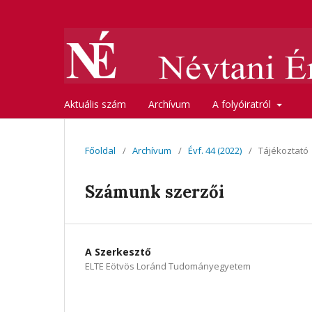
Aktuális szám
Archívum
A folyóiratról
Főoldal
/
Archívum
/
Évf. 44 (2022)
/
Tájékoztató
Számunk szerzői
A Szerkesztő
ELTE Eötvös Loránd Tudományegyetem