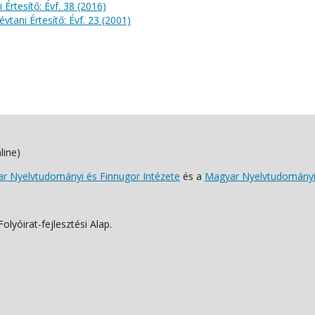
 Értesítő: Évf. 38 (2016)
évtani Értesítő: Évf. 23 (2001)
line)
 Nyelvtudományi és Finnugor Intézete
és a
Magyar Nyelvtudományi
lyóirat-fejlesztési Alap.