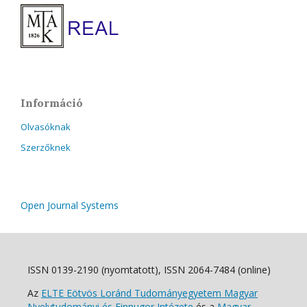
Információ
Olvasóknak
Szerzőknek
Open Journal Systems
ISSN 0139-2190 (nyomtatott), ISSN 2064-7484 (online)
Az
ELTE Eötvös Loránd Tudományegyetem Magyar
Nyelvtudományi és Finnugor Intézete
és a
Magyar