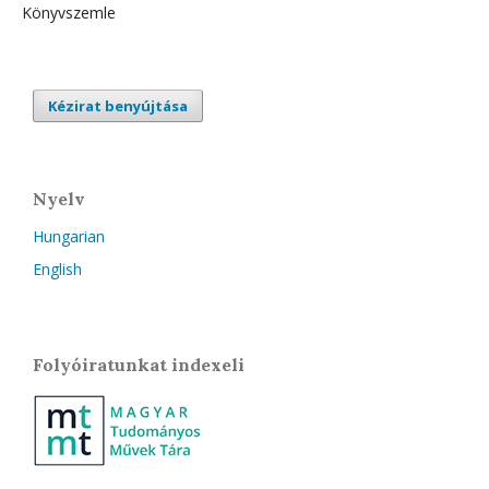
Könyvszemle
Kézirat benyújtása
Nyelv
Hungarian
English
Folyóiratunkat indexeli