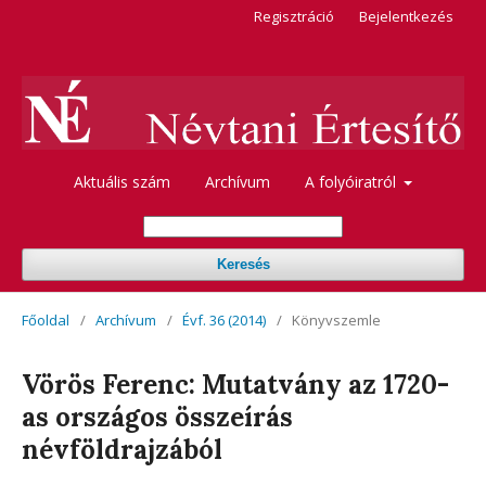
Regisztráció
Bejelentkezés
Aktuális szám
Archívum
A folyóiratról
Keresés
Főoldal
/
Archívum
/
Évf. 36 (2014)
/
Könyvszemle
Vörös Ferenc: Mutatvány az 1720-
as országos összeírás
névföldrajzából