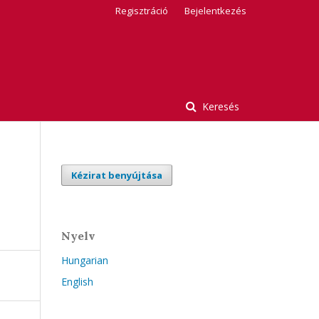
Regisztráció
Bejelentkezés
Keresés
Kézirat benyújtása
Nyelv
Hungarian
English