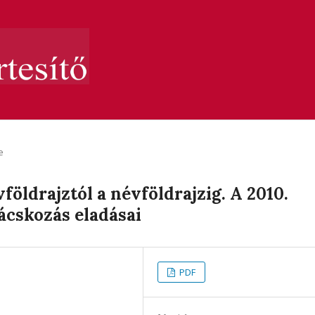
e
földrajztól a névföldrajzig. A 2010.
ácskozás eladásai
PDF