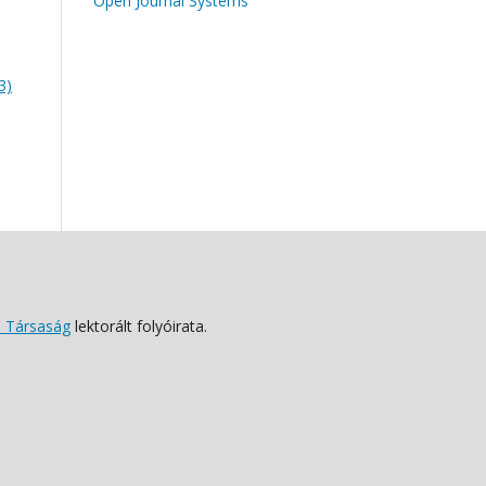
Open Journal Systems
3)
 Társaság
lektorált folyóirata.