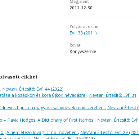
Megjelent
2011-12-30
Folyóirat szám
Évf. 33 (2011)
Rovat
Könyvszemle
olvasott cikkei
,
Névtani Értesítő: Évf. 44 (2022)
atása a középkori és kora újkori névadásra
,
Névtani Értesítő: Évf. 31
aládnevek típusa a magyar családnevek rendszerében
,
Névtani Értesítő
e – Flavia Hodges: A Dictionary of First Names
,
Névtani Értesítő: Évf.
vino „A nemlétező lovag” című művében
,
Névtani Értesítő: Évf. 29 (200
ög mitológiában
,
Névtani Értesítő: Évf. 35 (2013)