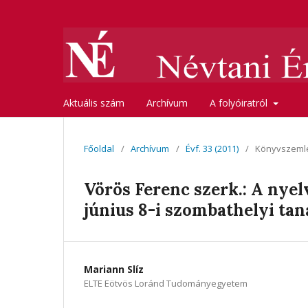
Aktuális szám
Archívum
A folyóiratról
Főoldal
/
Archívum
/
Évf. 33 (2011)
/
Könyvszeml
Vörös Ferenc szerk.: A nyelv
június 8-i szombathelyi tan
Mariann Slíz
ELTE Eötvös Loránd Tudományegyetem