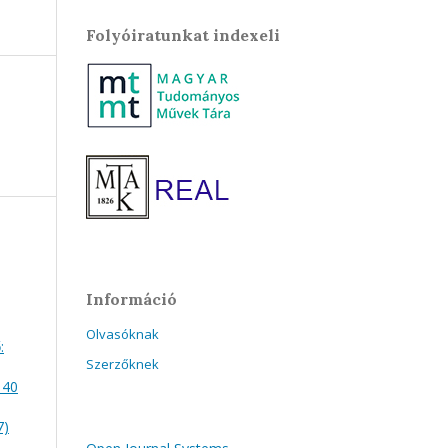
Folyóiratunkat indexeli
Információ
Olvasóknak
:
Szerzőknek
 40
7)