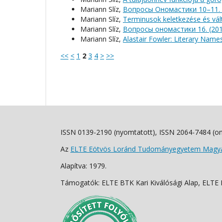
Mariann Slíz,
Вопросы Ономастики 10–11. 
Mariann Slíz,
Terminusok keletkezése és vá
Mariann Slíz,
Вопросы oномастики 16. (20
Mariann Slíz,
Alastair Fowler: Literary Name
<<
<
1
2
3
4
>
>>
ISSN 0139-2190 (nyomtatott), ISSN 2064-7484 (on
Az
ELTE Eötvös Loránd Tudományegyetem Magyar
Alapítva: 1979.
Támogatók: ELTE BTK Kari Kiválósági Alap, ELTE Fo