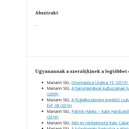
Absztrakt
-
Ugyanannak a szerző(k)nek a legtöbbet 
Mariann Slíz,
Onomastica Uralica 15. (2019)
Mariann Slíz,
A háromkirályok kultuszának h
(2009)
Mariann Slíz,
A foglalkozásnévi eredetű cs
Évf. 38 (2016)
Mariann Slíz,
Patrick Hanks – Kate Hardcastl
(2018)
Mariann Slíz,
Név és névtelenség Italo Cal
Mariann Slíz,
A tulajdonnév funkciója a gör