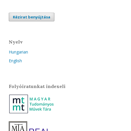
Kézirat benyújtása
Nyelv
Hungarian
English
Folyóiratunkat indexeli