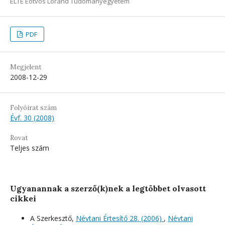
ELTE Eötvös Loránd Tudományegyetem
PDF
Megjelent
2008-12-29
Folyóirat szám
Évf. 30 (2008)
Rovat
Teljes szám
Ugyanannak a szerző(k)nek a legtöbbet olvasott
cikkei
A Szerkesztő,
Névtani Értesítő 28. (2006)
,
Névtani