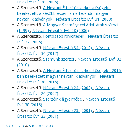
Értesítő: Évf. 28 (2006)
A Szerkesztő,
A Névtani Értesítő szerkesztőségébe
beérkezett, a későbbiekben ismertetendő magyar
névtani kiadványok
,
Névtani Értesítő: Évf. 31 (2009)
A Szerkesztő,
A Magyar Személynévi Adattárak számai
(1–99)
,
Névtani Értesítő: Évf. 28 (2006)
A Szerkesztő,
Fontosabb rövidítések
,
Névtani Értesítő:
Évf. 27 (2005)
A Szerkesztő,
Névtani Értesítő 34. (2012)
,
Névtani
Értesítő: Évf. 34 (2012)
A Szerkesztő,
Számunk szerzői
,
Névtani Értesítő: Évf. 32
(2010)
A Szerkesztő,
A Névtani Értesítő szerkesztőségébe 2016-
ban beérkezett magyar névtani kiadványok
,
Névtani
Értesítő: Évf. 38 (2016)
A Szerkesztő,
Névtani Értesítő 24. (2002)
,
Névtani
Értesítő: Évf. 24 (2002)
A Szerkesztő,
Szerzőink figyelmébe
,
Névtani Értesítő:
Évf. 38 (2016)
A Szerkesztő,
Névtani Értesítő 23. (2001)
,
Névtani
Értesítő: Évf. 23 (2001)
<<
<
1
2
3
4
5
6
7
8
9
>
>>