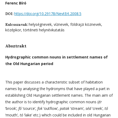
Ferenc Bíró
https://doi.org/10.29178/NevtErt.2008.5
DOI:
helységnevek, víznevek, földrajzi köznevek,
Kulcsszavak:
középkor, történeti helynévkutatás
Absztrakt
Hydrographic common nouns in settlement names of
the Old Hungarian period
This paper discusses a characteristic subset of habitation
names by analysing the hydronyms that have played a part in
establishing Old Hungarian settlement names. The main aim of
the author is to identify hydrographic common nouns (
ér
‘brook’,
fő
‘source’,
fok
‘outflow’,
patak
‘stream’,
séd
‘creek’,
tő
‘mouth’,
tó
‘lake’ etc.) which could be included in old Hungarian