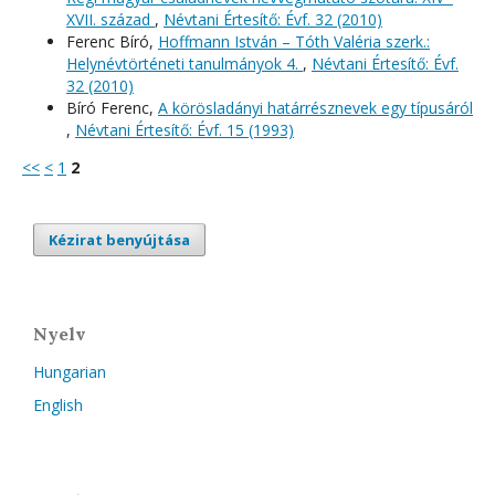
XVII. század
,
Névtani Értesítő: Évf. 32 (2010)
Ferenc Bíró,
Hoffmann István – Tóth Valéria szerk.:
Helynévtörténeti tanulmányok 4.
,
Névtani Értesítő: Évf.
32 (2010)
Bíró Ferenc,
A körösladányi határrésznevek egy típusáról
,
Névtani Értesítő: Évf. 15 (1993)
<<
<
1
2
Kézirat benyújtása
Nyelv
Hungarian
English