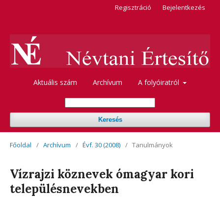
Regisztráció
Bejelentkezés
Aktuális szám
Archívum
A folyóiratról
Keresés
Főoldal
/
Archívum
/
Évf. 30 (2008)
/
Tanulmányok
Vízrajzi köznevek ómagyar kori
településnevekben