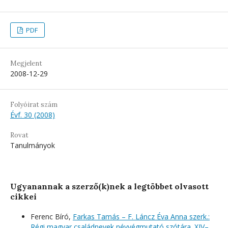
PDF
Megjelent
2008-12-29
Folyóirat szám
Évf. 30 (2008)
Rovat
Tanulmányok
Ugyanannak a szerző(k)nek a legtöbbet olvasott
cikkei
Ferenc Bíró,
Farkas Tamás – F. Láncz Éva Anna szerk.:
Régi magyar családnevek névvégmutató szótára. XIV–