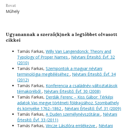
Rovat
Műhely
Ugyanannak a szerző(k)nek a legtöbbet olvasott
cikkei
Tamás Farkas,
Willy Van Langendonck: Theory and
Typology of Proper Names
,
Névtani Értesítő: Évf. 32
(2010)
Tamás Farkas,
Szempontok a magyar névtani
terminológia megítéléséhez
,
Névtani Értesítő: Évf. 34
(2012)
Tamás Farkas,
Konferencia a családnév-változtatások
témaköréből
,
Névtani Értesítő: Évf. 30 (2008)
Tamás Farkas,
Derdák Ferenc – Kiss Gábor: Térképi
adatok Vas megye történeti földrajzához. Szombathely
és környéke 1762–1862
,
Névtani Értesítő: Évf. 31 (2009)
Tamás Farkas,
A Duden személynévszótárai
,
Névtani
Értesítő: Évf. 33 (2011)
Tamás Farkas,
Vincze Lászlóra emlékezve
,
Névtani