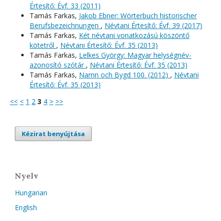
Értesítő: Évf. 33 (2011)
Tamás Farkas,
Jakob Ebner: Wörterbuch historischer
Berufsbezeichnungen
,
Névtani Értesítő: Évf. 39 (2017)
Tamás Farkas,
Két névtani vonatkozású köszöntő
kötetről
,
Névtani Értesítő: Évf. 35 (2013)
Tamás Farkas,
Lelkes György: Magyar helységnév-
azonosító szótár
,
Névtani Értesítő: Évf. 35 (2013)
Tamás Farkas,
Namn och Bygd 100. (2012)
,
Névtani
Értesítő: Évf. 35 (2013)
<<
<
1
2
3
4
>
>>
Kézirat benyújtása
Nyelv
Hungarian
English