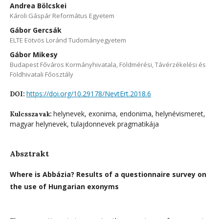
Andrea Bölcskei
Károli Gáspár Református Egyetem
Gábor Gercsák
ELTE Eötvös Loránd Tudományegyetem
Gábor Mikesy
Budapest Főváros Kormányhivatala, Földmérési, Távérzékelési és
Földhivatali Főosztály
https://doi.org/10.29178/NevtErt.2018.6
DOI:
helynevek, exonima, endonima, helynévismeret,
Kulcsszavak:
magyar helynevek, tulajdonnevek pragmatikája
Absztrakt
Where is Abbázia? Results of a questionnaire survey on
the use of Hungarian exonyms