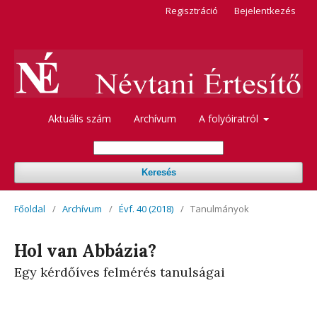
Regisztráció
Bejelentkezés
Aktuális szám
Archívum
A folyóiratról
Keresés
Főoldal
/
Archívum
/
Évf. 40 (2018)
/
Tanulmányok
Hol van Abbázia?
Egy kérdőíves felmérés tanulságai