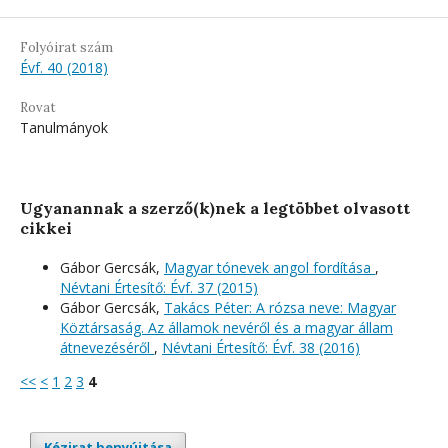
Folyóirat szám
Évf. 40 (2018)
Rovat
Tanulmányok
Ugyanannak a szerző(k)nek a legtöbbet olvasott
cikkei
Gábor Gercsák,
Magyar tónevek angol fordítása
,
Névtani Értesítő: Évf. 37 (2015)
Gábor Gercsák,
Takács Péter: A rózsa neve: Magyar
Köztársaság. Az államok nevéről és a magyar állam
átnevezéséről
,
Névtani Értesítő: Évf. 38 (2016)
<<
<
1
2
3
4
Kézirat benyújtása