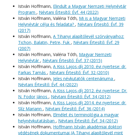
István Hoffmann,
Elindult a Magyar Nemzeti Helynévtár
Program
,
Névtani Értesítő: Évf. 44 (2022)
István Hoffmann, Valéria Tóth,
Mi is a Magyar Nemzeti
Helynévtár célja és feladata?
,
Névtani Értesítő: Évf. 39
(2017)
István Hoffmann,
A Tihanyi alapítólevél szórványaihoz:
Tichon, Balatin, Petre, Fuk
,
Névtani Értesítő: Évf. 29
(2007)
István Hoffmann, Valéria Tóth,
Magyar Nemzeti
Helynévtár
,
Névtani Értesítő: Évf. 37 (2015)
István Hoffmann,
A Kiss Lajos-díj 2010. évi nyertese: dr.
Farkas Tamás
,
Névtani Értesítő: Évf. 32 (2010)
István Hoffmann,
Jeles névkutatók centenáriuma
,
Névtani Értesítő: Évf. 44 (2022)
István Hoffmann,
A Kiss Lajos-díj 2012. évi nyertese: Dr.
N. Fodor János
,
Névtani Értesítő: Évf. 34 (2012)
István Hoffmann,
A Kiss Lajos-díj 2014. évi nyertese: dr.
Slíz Mariann
,
Névtani Értesítő: Évf. 36 (2014)
István Hoffmann,
Elmélet és terminológia a magyar
helynévkutatásban
,
Névtani Értesítő: Évf. 34 (2012)
István Hoffmann,
Hoffmann István akadémiai doktori
védésének dokumentumai (A Tihanyi alapítólevél mint