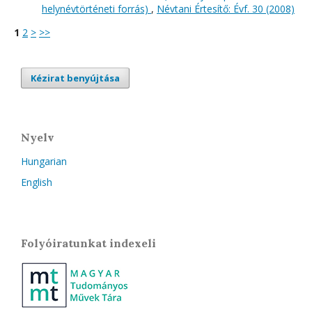
helynévtörténeti forrás)
,
Névtani Értesítő: Évf. 30 (2008)
1
2
>
>>
Kézirat benyújtása
Nyelv
Hungarian
English
Folyóiratunkat indexeli