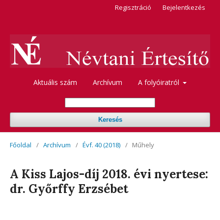
Regisztráció
Bejelentkezés
Aktuális szám
Archívum
A folyóiratról
Keresés
Főoldal
/
Archívum
/
Évf. 40 (2018)
/
Műhely
A Kiss Lajos-díj 2018. évi nyertese:
dr. Győrffy Erzsébet