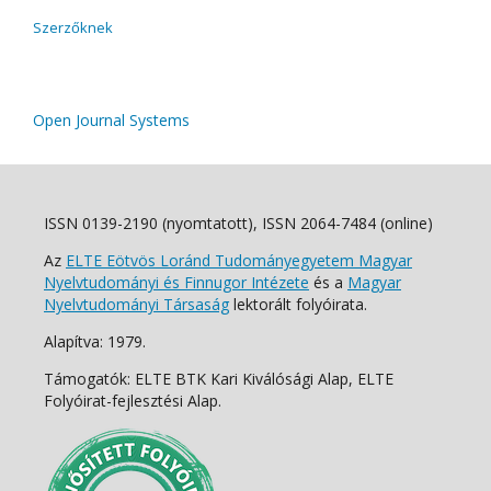
Szerzőknek
Open Journal Systems
ISSN 0139-2190 (nyomtatott), ISSN 2064-7484 (online)
Az
ELTE Eötvös Loránd Tudományegyetem Magyar
Nyelvtudományi és Finnugor Intézete
és a
Magyar
Nyelvtudományi Társaság
lektorált folyóirata.
Alapítva: 1979.
Támogatók: ELTE BTK Kari Kiválósági Alap, ELTE
Folyóirat-fejlesztési Alap.