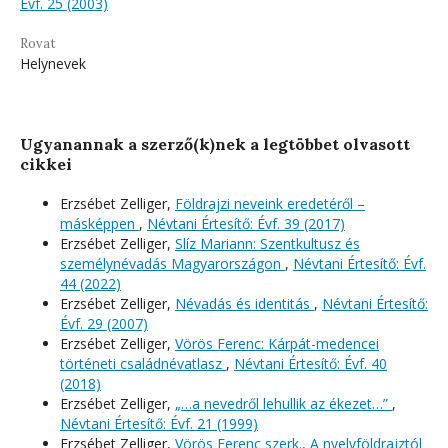
Évf. 25 (2003)
Rovat
Helynevek
Ugyanannak a szerző(k)nek a legtöbbet olvasott
cikkei
Erzsébet Zelliger,
Földrajzi neveink eredetéről –
másképpen
,
Névtani Értesítő: Évf. 39 (2017)
Erzsébet Zelliger,
Slíz Mariann: Szentkultusz és
személynévadás Magyarországon
,
Névtani Értesítő: Évf.
44 (2022)
Erzsébet Zelliger,
Névadás és identitás
,
Névtani Értesítő:
Évf. 29 (2007)
Erzsébet Zelliger,
Vörös Ferenc: Kárpát-medencei
történeti családnévatlasz
,
Névtani Értesítő: Évf. 40
(2018)
Erzsébet Zelliger,
„…a nevedről lehullik az ékezet…”
,
Névtani Értesítő: Évf. 21 (1999)
Erzsébet Zelliger,
Vörös Ferenc szerk., A nyelvföldrajztól