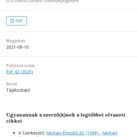
ELTE Eötvös Loránd Tudományegyetem
PDF
Megjelent
2021-08-10
Folyóirat szám
Évf. 42 (2020)
Rovat
Tájékoztató
Ugyanannak a szerző(k)nek a legtöbbet olvasott
cikkei
A Szerkesztő,
Névtani Értesítő 20. (1998)
,
Névtani