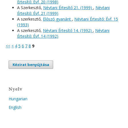
Értesítő: Évf. 20 (1998)
A Szerkesztő,
Névtani Értesítő 21. (1999)
,
Névtani
Értesítő: Évf. 21 (1999)
A szerkesztő,
Előszó gyanánt
,
Névtani Értesítő: Évf. 15
(1993)
A szerkesztő,
Névtani Értesítő 14. (1992)
,
Névtani
Értesítő: Évf. 14 (1992)
<<
<
4
5
6
7
8
9
Kézirat benyújtása
Nyelv
Hungarian
English