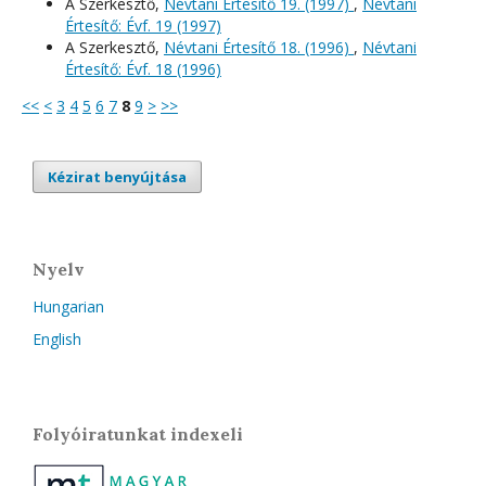
A Szerkesztő,
Névtani Értesítő 19. (1997)
,
Névtani
Értesítő: Évf. 19 (1997)
A Szerkesztő,
Névtani Értesítő 18. (1996)
,
Névtani
Értesítő: Évf. 18 (1996)
<<
<
3
4
5
6
7
8
9
>
>>
Kézirat benyújtása
Nyelv
Hungarian
English
Folyóiratunkat indexeli