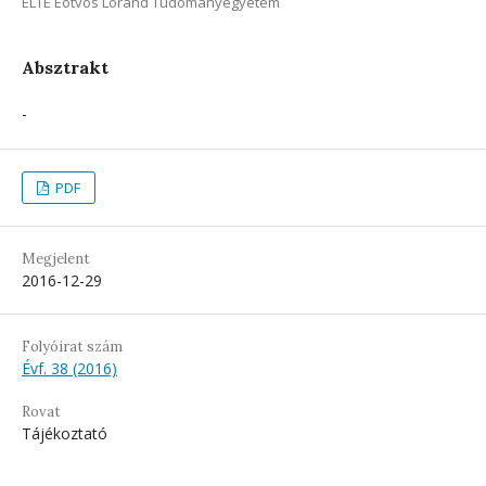
ELTE Eötvös Loránd Tudományegyetem
Absztrakt
-
PDF
Megjelent
2016-12-29
Folyóirat szám
Évf. 38 (2016)
Rovat
Tájékoztató