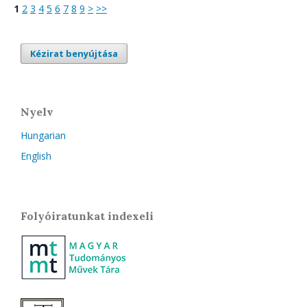
1
2
3
4
5
6
7
8
9
>
>>
Kézirat benyújtása
Nyelv
Hungarian
English
Folyóiratunkat indexeli