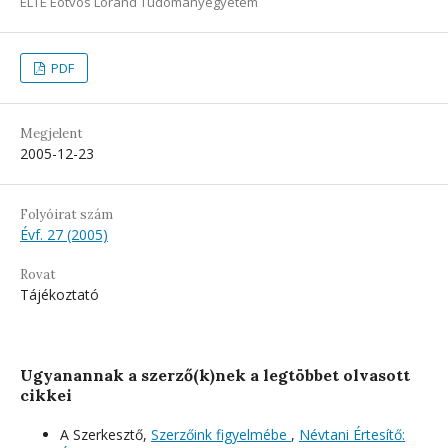
ELTE Eötvös Loránd Tudományegyetem
PDF
Megjelent
2005-12-23
Folyóirat szám
Évf. 27 (2005)
Rovat
Tájékoztató
Ugyanannak a szerző(k)nek a legtöbbet olvasott
cikkei
A Szerkesztő,
Szerzőink figyelmébe
,
Névtani Értesítő: