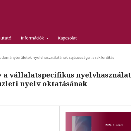
mutató
Információk
Kapcsolat
tudományterületek nyelvhasználatának sajátosságai, szakfordítás
 a vállalatspecifikus nyelvhasznála
üzleti nyelv oktatásának