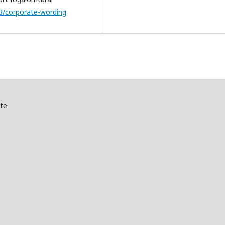
63/corporate-wording
te