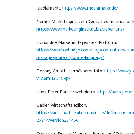
Mediamarkt.
https://www.mediamarkt.de/
Német Marketingintézet (Deutsches Institut für M
https://www.marketinginstitut.biz/ueber_uns/
Lionbridge Marketingfejlesztési Platform.
https://www.lionbridge.com/blog/content-creatio
manage-your-corporate-language/
Dezony GmbH– termékbemutató.
https://www.y
v=A6mH3D15Rpk
Hans-Peter Förster weboldala.
https://hans-peter-
Gabler Wirtschaftslexikon.
https://wirtschaftslexikon.gabler.de/definition/co
27814/version251456
Corporate Design Manual, a Hannover-Rück csopo