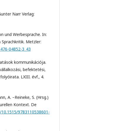
Gunter Narr Verlag:
ion und Werbesprache. In:
h Sprachkritik. Metzler:
3-476-04852-3_43
ltatások kommunikációja.
lalkozási, befektetési,
olyóirata. LXIII. évf., 4.
n, A. –Reineke, S. (Hrsg.)
urellen Kontext. De
rg/10.1515/9783110538601-