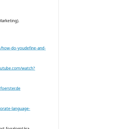
arketing).
n/how-do-youdefine-and-
outube.com/watch?
foerster.de
rporate-language-
rt fogalomtára.