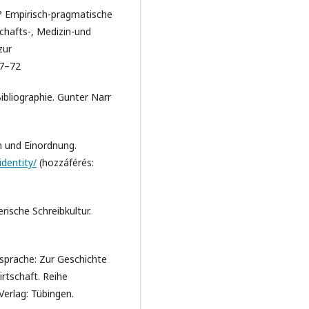
h? Empirisch-pragmatische
chafts-, Medizin-und
zur
57–72
ibliographie. Gunter Narr
on und Einordnung.
identity/
(hozzáférés:
rische Schreibkultur.
ssprache: Zur Geschichte
rtschaft. Reihe
Verlag: Tübingen.