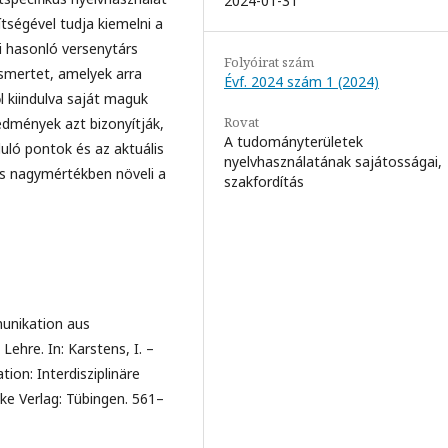
2024-01-31
tségével tudja kiemelni a
bi hasonló versenytárs
Folyóirat szám
smertet, amelyek arra
Évf. 2024 szám 1 (2024)
l kiindulva saját maguk
Rovat
redmények azt bizonyítják,
A tudományterületek
duló pontok és az aktuális
nyelvhasználatának sajátosságai,
és nagymértékben növeli a
szakfordítás
unikation aus
Lehre. In: Karstens, I. –
ion: Interdisziplinäre
e Verlag: Tübingen. 561–