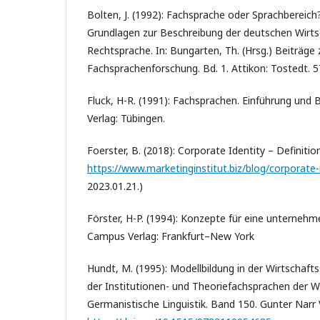
Bolten, J. (1992): Fachsprache oder Sprachbereic
Grundlagen zur Beschreibung der deutschen Wirts
Rechtsprache. In: Bungarten, Th. (Hrsg.) Beiträge 
Fachsprachenforschung. Bd. 1. Attikon: Tostedt. 
Fluck, H-R. (1991): Fachsprachen. Einführung und B
Verlag: Tübingen.
Foerster, B. (2018): Corporate Identity – Definiti
https://www.marketinginstitut.biz/blog/corporate-
2023.01.21.)
Förster, H-P. (1994): Konzepte für eine unternehme
Campus Verlag: Frankfurt–New York
Hundt, M. (1995): Modellbildung in der Wirtschaft
der Institutionen- und Theoriefachsprachen der Wi
Germanistische Linguistik. Band 150. Gunter Narr 