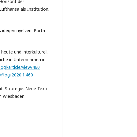
Horizont der
fthansa als Institution.
s idegen nyelven. Porta
eute und interkulturell.
ache in Unternehmen in
ilogi/article/view/460
/filogi.2020.1.460
nt. Strategie. Neue Texte
: Wiesbaden.