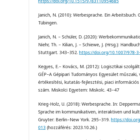
https://doi.org/10.1515/9783110954685
Janich, N. (2010): Werbesprache. Ein Arbeitsbuch. 
Tübingen.
Janich, N. – Schüler, D. (2020): Werbekommunikat
Niehr, Th. – Kilian, J. – Schiewe, J. (Hrsg.): Handbuc
Stuttgart. 343–352.
https://doi.org/10.1007/978-
Kegyes, E.– Kovács, M. (2012): Logisztikai szolgá
GÉP–A Gépipari Tudományos Egyesület műszaki, vál
értékesítési, kutatás-fejlesztési, piaci információs f
szám. Miskolci Egyetem: Miskolc. 43–47
Krieg-Holz, U. (2018): Werbesprache. In: Depperman
Sprache im kommunikativen, interaktiven und kult
Gruyter: Berlin–New York. 295–319.
https://doi.o
013
(hozzáférés: 2023.10.26.)