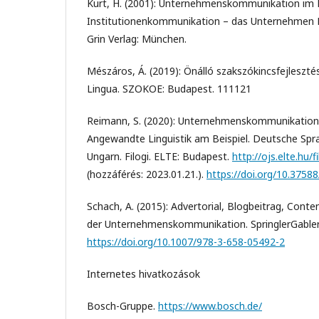
Kurt, H. (2001): Unternehmenskommunikation im 
Institutionenkommunikation – das Unternehmen Lu
Grin Verlag: München.
Mészáros, Á. (2019): Önálló szakszókincsfejleszté
Lingua. SZOKOE: Budapest. 111121
Reimann, S. (2020): Unternehmenskommunikation h
Angewandte Linguistik am Beispiel. Deutsche Spr
Ungarn. Filogi. ELTE: Budapest.
http://ojs.elte.hu/f
(hozzáférés: 2023.01.21.).
https://doi.org/10.37588
Schach, A. (2015): Advertorial, Blogbeitrag, Conte
der Unternehmenskommunikation. SpringlerGabler
https://doi.org/10.1007/978-3-658-05492-2
Internetes hivatkozások
Bosch-Gruppe.
https://www.bosch.de/