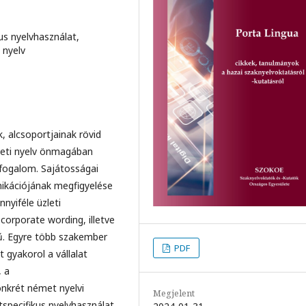
us nyelvhasználat,
 nyelv
, alcsoportjainak rövid
leti nyelv önmagában
fogalom. Sajátosságai
nikációjának megfigyelése
nyiféle üzleti
 corporate wording, illetve
tű. Egyre több szakember
PDF
t gyakorol a vállalat
, a
nkrét német nyelvi
Megjelent
tspecifikus nyelvhasználat