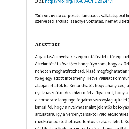
https://doi.org/10.48040/PL.2024.1.1
DOI:
corporate language, vállalatspecifik
Kulcsszavak:
szervezeti arculat, szaknyelvoktatás, német üzleti
Absztrakt
A gazdasági nyelvek szegmentálási lehetőségeinek
áttekintését követően hangsúlyozom, hogy az üz
nehezen meghatározható, kissé megfoghatatlan 
főleg egy adott intézmény, illetve vállalat kommu
alapján írhatók le. Kimondható, hogy ahány cég, an
nyelvhasználat. Arra hívom fel a figyelmet, hogy a
a corporate language fogalma viszonylag új kele
ismeri fel, hogy a nyelvhasználat jelentős befolyás
arculatára, így a versenytársaktól való elkülönülés
megkülönböztethetőség fontos eszköze lehet. Ko
példákat említek arra vonatkozóan, hogy a vállala