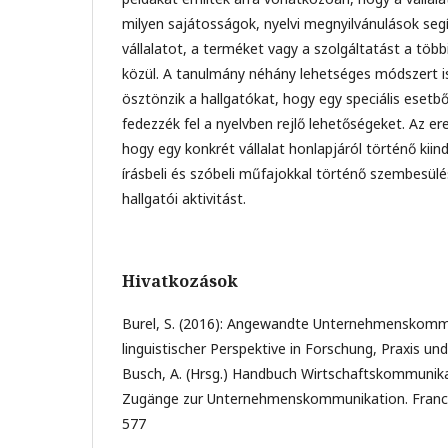
milyen sajátosságok, nyelvi megnyilvánulások segí
vállalatot, a terméket vagy a szolgáltatást a töb
közül. A tanulmány néhány lehetséges módszert i
ösztönzik a hallgatókat, hogy egy speciális esetbő
fedezzék fel a nyelvben rejlő lehetőségeket. Az e
hogy egy konkrét vállalat honlapjáról történő kiin
írásbeli és szóbeli műfajokkal történő szembesül
hallgatói aktivitást.
Hivatkozások
Burel, S. (2016): Angewandte Unternehmenskomm
linguistischer Perspektive in Forschung, Praxis und 
Busch, A. (Hrsg.) Handbuch Wirtschaftskommunikat
Zugänge zur Unternehmenskommunikation. Franck
577