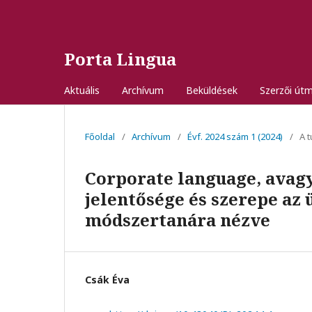
Porta Lingua
Aktuális
Archívum
Beküldések
Szerzői út
Főoldal
/
Archívum
/
Évf. 2024 szám 1 (2024)
/
A 
Corporate language, avagy
jelentősége és szerepe az 
módszertanára nézve
Csák Éva